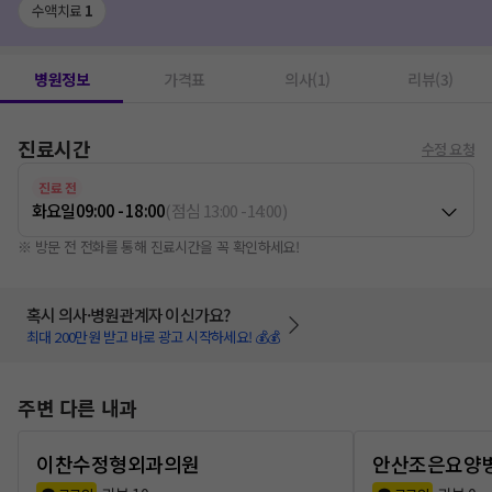
수액치료
1
병원정보
가격표
의사(1)
리뷰(3)
진료시간
수정 요청
진료 전
화요일
09:00 - 18:00
(
점심
13:00
-
14:00
)
※ 방문 전 전화를 통해 진료시간을 꼭 확인하세요!
혹시 의사·병원관계자 이신가요?
최대 200만원 받고 바로 광고 시작하세요! 💰💰
주변 다른 내과
이찬수정형외과의원
안산조은요양