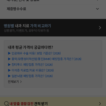
제증명수수료
병원별
내과
치료
가격 비교하기
심평원가, 이벤트가, 모두닥 리뷰가 등
내과
평균 가격이 궁금하다면?
▶
인공와우 수술 비용/ 보험 기준은? (2026)
▶
홍역/유행성이하선염/풍진(MMR) 예방접종 가격은? (2026)
▶
장티푸스 예방접종 가격은? (2026)
▶
이석증 치료법/치료 비용은? (2026)
▶
일본뇌염 예방접종 가격은? (2026)
전체보기
내 맞춤 종합검진
견적 받기