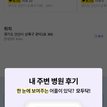
리뷰
10
리뷰
0
로그인
로그인
경기도 안산시 상록구 이동
64m
경기도 안산시 상록
위치
경기도 안산시 상록구 광덕1로 366
복사
한대앞역 400m
증상/치료, 궁금한 점이 있나요?
의사가 직접 답해드려요!
💬 무엇이든 물어보세요