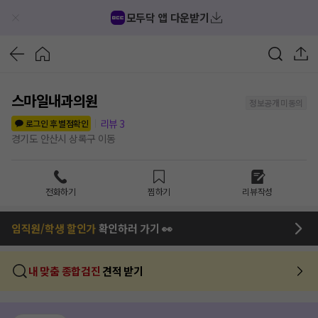
모두닥 앱 다운받기
스마일내과의원
정보공개 미동의
리뷰
3
로그인 후 별점확인
경기도 안산시 상록구 이동
전화하기
찜하기
리뷰작성
임직원/학생 할인가
확인하러 가기 👀
내 맞춤 종합검진
견적 받기