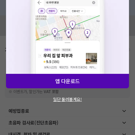
혹은, 의료상담 서비스에 다양한 게시글 보러가기
혹시 잘못된 병원정보가 있나요?
모두닥 팀에 알려주세요!
가격표
비급여/급여 진료란?
※
비급여 항목의 경우,
추가비용 등으로 실제 가격과 상이할 수 있으니, 정확
한 가격은 해당 의료기관에 직접 문의해주세요.
※
급여 항목의 경우,
건강보험심사평가원
에 고지되어 있는 급여 진료 기준 가
앱 다운로드
격입니다. (진료와 연관된 복합적인 비용이 추가되어, 병원마다 금액이 다르게
산정될 수 있는 점 참고 바랍니다.)
※ 이벤트가, 할인가는
VAT 포함
일단 둘러볼게요!
예방접종료
초음파 검사료(진단초음파)
내시경, 천자 및 생검료