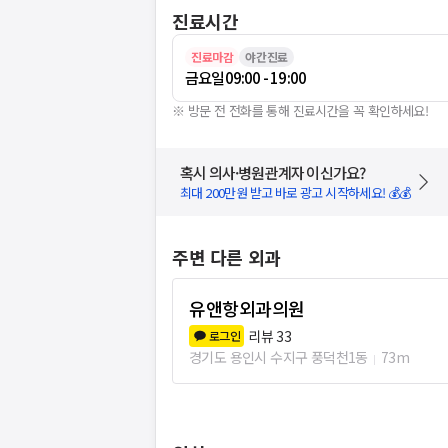
진료시간
진료마감
야간진료
금요일
09:00 - 19:00
※ 방문 전 전화를 통해 진료시간을 꼭 확인하세요!
혹시 의사·병원관계자 이신가요?
최대 200만원 받고 바로 광고 시작하세요! 💰💰
주변 다른 외과
유앤항외과의원
리뷰
33
로그인
경기도 용인시 수지구 풍덕천1동
73m