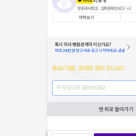
리뷰
6
카카오
항문내시경
(
2
)
입퇴원확인서
(
1
)
+
1
약력보기
혹시 의사·병원관계자 이신가요?
최대 200만원 받고 바로 광고 시작하세요! 💰💰
증상/치료, 궁금한 점이 있나요?
의사가 답변해 드려요!
💬 무엇이든 물어보세요
맨 위로 돌아가기