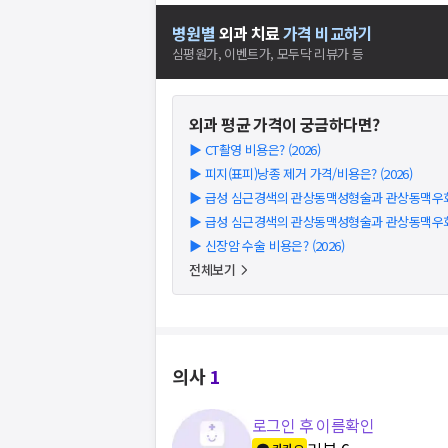
병원별
외과
치료
가격 비교하기
심평원가, 이벤트가, 모두닥 리뷰가 등
외과
평균 가격이 궁금하다면?
▶
CT촬영 비용은? (2026)
▶
피지(표피)낭종 제거 가격/비용은? (2026)
▶
급성 심근경색의 관상동맥성형술과 관상동맥우회술 
▶
급성 심근경색의 관상동맥성형술과 관상동맥우회술 
▶
신장암 수술 비용은? (2026)
전체보기
의사
1
로그인 후 이름확인