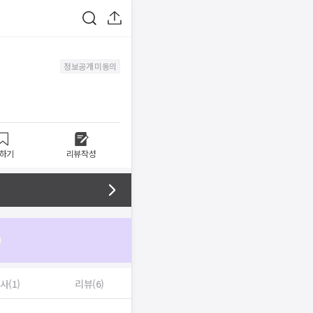
정보공개 미동의
하기
리뷰작성
사(1)
리뷰(6)