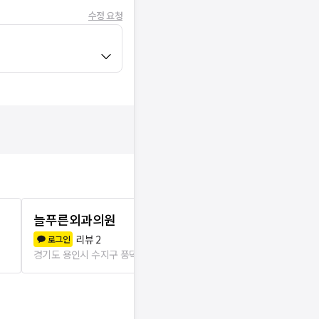
수정 요청
늘푸른외과의원
에스제이미
리뷰
2
리뷰
1
로그인
로그인
경기도 용인시 수지구 풍덕천1동
108m
경기도 용인시 수