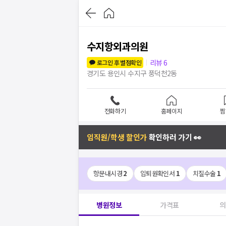
수지항외과의원
리뷰
6
로그인 후 별점확인
경기도 용인시 수지구 풍덕천2동
전화하기
홈페이지
찜
임직원/학생 할인가
확인하러 가기 👀
항문내시경
2
입퇴원확인서
1
치질수술
1
병원정보
가격표
의