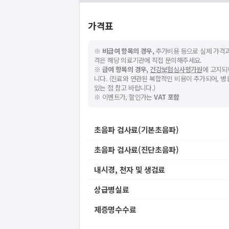
네트워크 또는 서버의 일시적인 오류로, 잠
지속적으로 문제가 발생할 경우 모두닥 채
가격표
※
비급여 항목의 경우,
추가비용 등으로 실제 가격과
격은 해당 의료기관에 직접 문의해주세요.
※
급여 항목의 경우,
건강보험심사평가원
에 고지되
니다. (진료와 연관된 복합적인 비용이 추가되어, 
있는 점 참고 바랍니다.)
※ 이벤트가, 할인가는
VAT 포함
초음파 검사료(기본초음파)
초음파 검사료(진단초음파)
내시경, 천자 및 생검료
상급병실료
제증명수수료