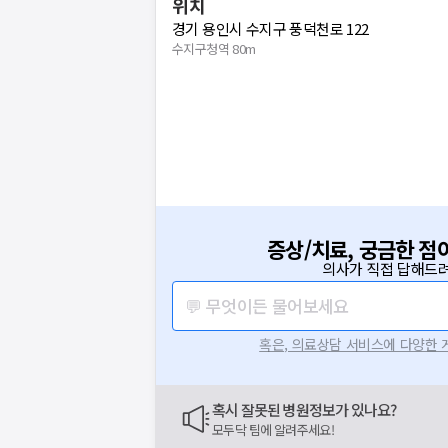
위치
경기 용인시 수지구 풍덕천로 122
수지구청역 80m
증상/치료, 궁금한 점
의사가 직접 답해드려
💬 무엇이든 물어보세요
혹은, 의료상담 서비스에 다양한
혹시 잘못된 병원정보가 있나요?
모두닥 팀에 알려주세요!
요청하신 작업을 처리하지 못했습