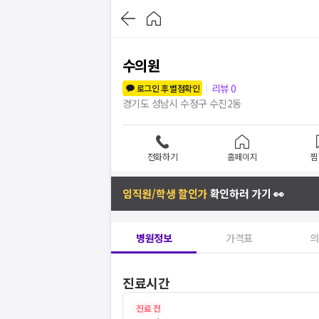
수의원
리뷰
0
로그인 후 별점확인
경기도 성남시 수정구 수진2동
전화하기
홈페이지
찜
임직원/학생 할인가
확인하러 가기 👀
병원정보
가격표
의
진료시간
진료 전