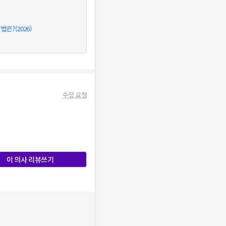
은?(2026)
수정 요청
이 의사 리뷰쓰기