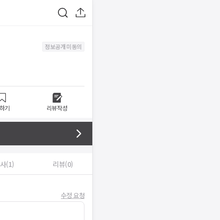
정보공개 미동의
하기
리뷰작성
사(1)
리뷰(0)
수정 요청