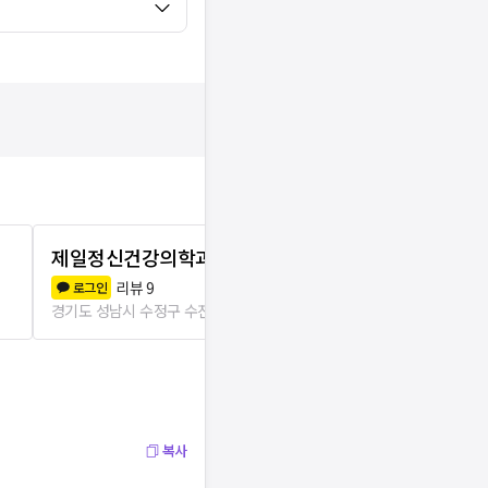
제일정신건강의학과의원
성남사랑의
리뷰
9
리뷰
1
로그인
로그인
경기도 성남시 수정구 수진1동
392m
경기도 성남시 수
복사