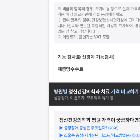
※
비급여 항목의 경우,
추가비용 등으로 실제 가격과
격은 해당 의료기관에 직접 문의해주세요.
※
급여 항목의 경우,
건강보험심사평가원
에 고지되
니다. (진료와 연관된 복합적인 비용이 추가되어, 
있는 점 참고 바랍니다.)
※ 이벤트가, 할인가는
VAT 포함
기능 검사료(신경계 기능검사)
제증명수수료
병원별
정신건강의학과
치료
가격 비교하기
심평원가, 이벤트가, 모두닥 리뷰가 등
정신건강의학과
평균 가격이 궁금하다면
▶
공황장애 증상은 무엇일까? (2026)
▶
조울증 증상/자가진단 테스트/치료방법은? (2026