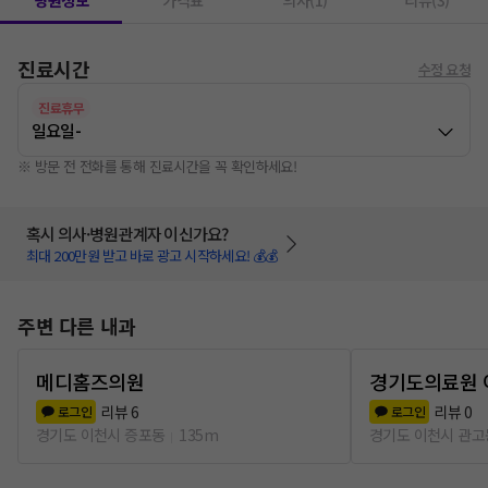
병원정보
가격표
의사(1)
리뷰(3)
진료시간
수정 요청
진료휴무
일요일
-
※ 방문 전 전화를 통해 진료시간을 꼭 확인하세요!
혹시 의사·병원관계자 이신가요?
최대 200만원 받고 바로 광고 시작하세요! 💰💰
주변 다른 내과
메디홈즈의원
경기도의료원 
리뷰
6
리뷰
0
로그인
로그인
경기도 이천시 증포동
135m
경기도 이천시 관고