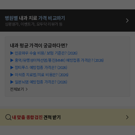
병원별
내과
치료
가격 비교하기
심평원가, 이벤트가, 모두닥 리뷰가 등
내과
평균 가격이 궁금하다면?
▶
인공와우 수술 비용/ 보험 기준은? (2026)
▶
홍역/유행성이하선염/풍진(MMR) 예방접종 가격은? (2026)
▶
장티푸스 예방접종 가격은? (2026)
▶
이석증 치료법/치료 비용은? (2026)
▶
일본뇌염 예방접종 가격은? (2026)
전체보기
내 맞춤 종합검진
견적 받기