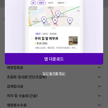
모두닥 팀에 알려주세요!
가격표
비급여/급여 진료란?
※
비급여 항목의 경우,
추가비용 등으로 실제 가격과 상이할 수 있으니, 정확
한 가격은 해당 의료기관에 직접 문의해주세요.
※
급여 항목의 경우,
건강보험심사평가원
에 고지되어 있는 급여 진료 기준 가
격입니다. (진료와 연관된 복합적인 비용이 추가되어, 병원마다 금액이 다르게
산정될 수 있는 점 참고 바랍니다.)
※ 이벤트가, 할인가는
VAT 포함
앱 다운로드
예방접종료
일단 둘러볼게요!
초음파 검사료(진단초음파)
검체검사료
처치 및 수술료(근골)
제증명수수료