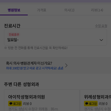
병원정보
가격표
의사(2)
리뷰(14)
진료시간
수정 요청
진료휴무
일요일
-
※ 방문 전 전화를 통해 진료시간을 꼭 확인하세요!
혹시 의사·병원관계자 이신가요?
최대 200만원 받고 바로 광고 시작하세요! 💰💰
주변 다른 성형외과
아이작성형외과의원
위례성형외과
리뷰
0
리뷰
0
로그인
로그인
경기도 성남시 수정구 위례동
86m
경기도 성남시 수정