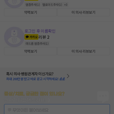
염증주사
(
1
)
켈로이드주사
(
1
)
+
3
약력보기
이 의사 리뷰보기
로그인 후 이름확인
리뷰
2
카카오
여드름 염증주사
(
1
)
약력보기
이 의사 리뷰보기
혹시 의사·병원관계자 이신가요?
최대 200만원 받고 바로 광고 시작하세요! 💰💰
증상/치료, 궁금한 점이 있나요?
의사가 답변해 드려요!
💬 무엇이든 물어보세요