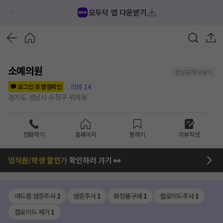
모두닥 앱 다운받기
소예의원
정보공개 미동의
리뷰
14
로그인 후 별점확인
경기도 성남시 수정구 위례동
전화하기
홈페이지
찜하기
리뷰작성
임직원/학생 할인가
확인하러 가기 👀
여드름 염증주사
2
염증주사
1
화장품구매
1
켈로이드주사
1
켈로이드 제거
1