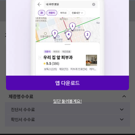
혹시 잘못된 병원정보가 있나요?
모두닥 팀에 알려주세요!
가격표
비급여/급여 진료란?
※
비급여 항목의 경우,
추가비용 등으로 실제 가격과 상이할 수 있으니, 정확
한 가격은 해당 의료기관에 직접 문의해주세요.
※
급여 항목의 경우,
건강보험심사평가원
에 고지되어 있는 급여 진료 기준 가
격입니다. (진료와 연관된 복합적인 비용이 추가되어, 병원마다 금액이 다르게
산정될 수 있는 점 참고 바랍니다.)
※ 이벤트가, 할인가는
VAT 포함
앱 다운로드
제증명수수료
일단 둘러볼게요!
진단서 수수료
확인서 수수료