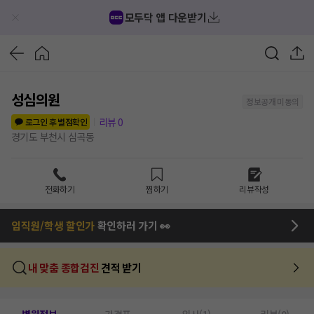
모두닥 앱 다운받기
성심의원
정보공개 미동의
리뷰
0
로그인 후 별점확인
경기도 부천시 심곡동
전화하기
찜하기
리뷰작성
임직원/학생 할인가
확인하러 가기 👀
내 맞춤 종합검진
견적 받기