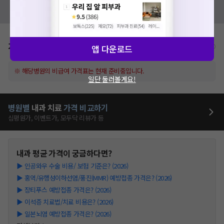
혹시 잘못된 병원정보가 있나요?
모두닥 팀에 알려주세요!
가격표
비급여/급여 진료란?
앱 다운로드
※ 해당병원의 비급여 가격표는 현재 준비중입니다.
일단 둘러볼게요!
병원별
내과
치료
가격 비교하기
심평원가, 이벤트가, 모두닥 리뷰가 등
내과
평균 가격이 궁금하다면?
▶
인공와우 수술 비용/ 보험 기준은? (2026)
▶
홍역/유행성이하선염/풍진(MMR) 예방접종 가격은? (2026)
▶
장티푸스 예방접종 가격은? (2026)
▶
이석증 치료법/치료 비용은? (2026)
▶
일본뇌염 예방접종 가격은? (2026)