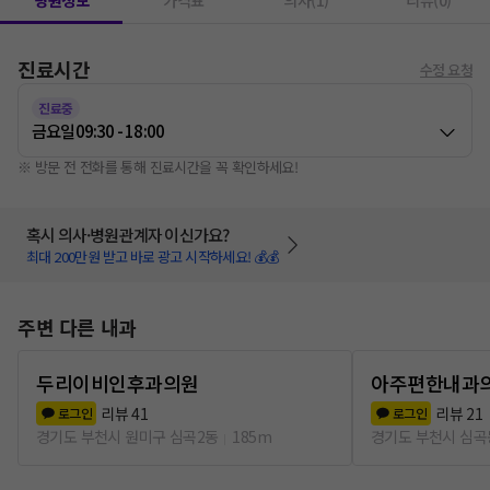
병원정보
가격표
의사(1)
리뷰(0)
진료시간
수정 요청
진료중
금요일
09:30 - 18:00
※ 방문 전 전화를 통해 진료시간을 꼭 확인하세요!
혹시 의사·병원관계자 이신가요?
최대 200만원 받고 바로 광고 시작하세요! 💰💰
주변 다른 내과
두리이비인후과의원
아주편한내과
리뷰
41
리뷰
21
로그인
로그인
경기도 부천시 원미구 심곡2동
185m
경기도 부천시 심곡