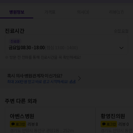
병원정보
가격표
의사(3)
리뷰(17)
진료시간
수정 요청
진료중
금요일
08:30 - 18:00
(
점심
13:00
-
14:00
)
※ 방문 전 전화를 통해 진료시간을 꼭 확인하세요!
혹시 의사·병원관계자 이신가요?
최대 200만원 받고 바로 광고 시작하세요! 💰💰
주변 다른 외과
아벤스병원
황영진의원
리뷰
8
리뷰
0
로그인
로그인
경기도 안양시 동안구 관양1동
252m
경기도 안양시 동안