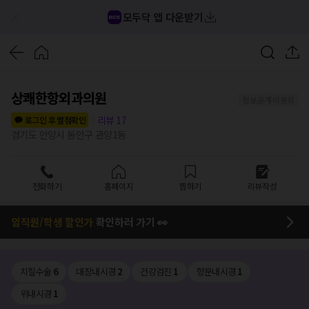
모두닥 앱 다운받기
상쾌한항외과의원
정보공개 미동의
리뷰
17
로그인 후 별점확인
경기도 안양시 동안구 관양1동
전화하기
홈페이지
찜하기
리뷰작성
임직원/학생 할인가
확인하러 가기 👀
치질수술
6
대장내시경
2
건강검진
1
항문내시경
1
위내시경
1