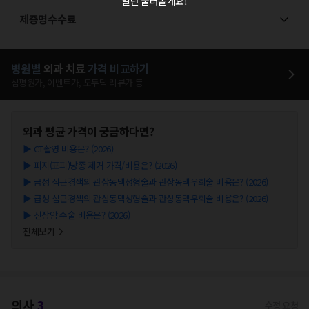
일단 둘러볼게요!
제증명수수료
병원별
외과
치료
가격 비교하기
심평원가, 이벤트가, 모두닥 리뷰가 등
외과
평균 가격이 궁금하다면?
▶
CT촬영 비용은? (2026)
▶
피지(표피)낭종 제거 가격/비용은? (2026)
▶
급성 심근경색의 관상동맥성형술과 관상동맥우회술 비용은? (2026)
▶
급성 심근경색의 관상동맥성형술과 관상동맥우회술 비용은? (2026)
▶
신장암 수술 비용은? (2026)
전체보기
의사
3
수정 요청