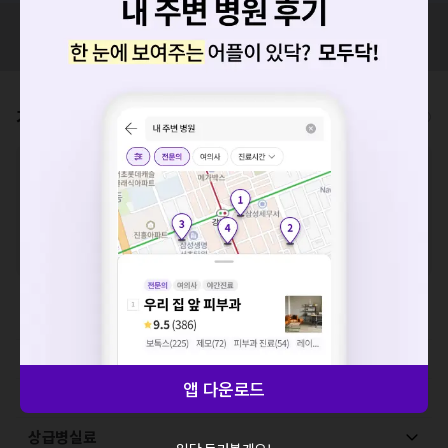
혹시 잘못된 병원정보가 있나요?
모두닥 팀에 알려주세요!
가격표
비급여/급여 진료란?
요청하신 작업을 처리하지 못했습니다.
※
비급여 항목의 경우,
추가비용 등으로 실제 가격과 상이할 수 있으니, 정확
한 가격은 해당 의료기관에 직접 문의해주세요.
네트워크 또는 서버의 일시적인 오류로, 잠시 후 다시 시도해주
※
급여 항목의 경우,
건강보험심사평가원
에 고지되어 있는 급여 진료 기준 가
세요. 지속적으로 문제가 발생할 경우 모두닥 채널톡으로 문의
격입니다. (진료와 연관된 복합적인 비용이 추가되어, 병원마다 금액이 다르게
해주세요.
산정될 수 있는 점 참고 바랍니다.)
확인
※ 이벤트가, 할인가는
VAT 포함
예방접종료
초음파 검사료(진단초음파)
앱 다운로드
내시경, 천자 및 생검료
상급병실료