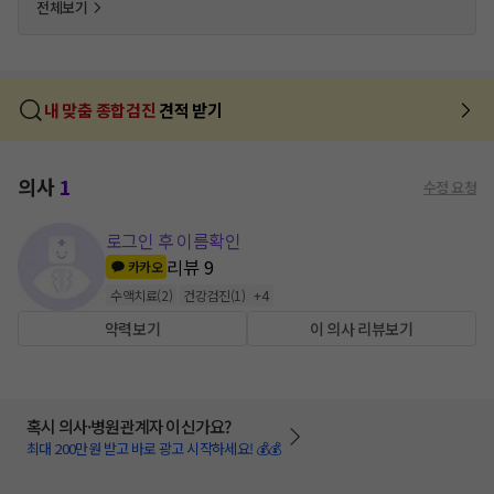
전체보기
내 맞춤 종합검진
견적 받기
의사
1
수정 요청
로그인 후 이름확인
리뷰
9
카카오
수액치료
(
2
)
건강검진
(
1
)
+
4
약력보기
이 의사 리뷰보기
혹시 의사·병원관계자 이신가요?
최대 200만원 받고 바로 광고 시작하세요! 💰💰