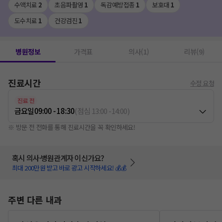
수액치료
2
초음파촬영
1
독감예방접종
1
보호대
1
도수치료
1
건강검진
1
병원정보
가격표
의사(1)
리뷰(9)
진료시간
수정 요청
진료 전
금요일
09:00 - 18:30
(
점심
13:00
-
14:00
)
※ 방문 전 전화를 통해 진료시간을 꼭 확인하세요!
혹시 의사·병원관계자 이신가요?
최대 200만원 받고 바로 광고 시작하세요! 💰💰
주변 다른 내과