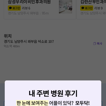
삼성우리이비인후과의원
김란산부인과
리뷰
6
리뷰
9
로그인
로그인
경기도 남양주시 와부읍
95m
경기도 남양주시 
위치
경기도 남양주시 와부읍 덕소로 107
복사
덕소역 400m
증상/치료, 궁금한 점이 있나요?
의사가 직접 답해드려요!