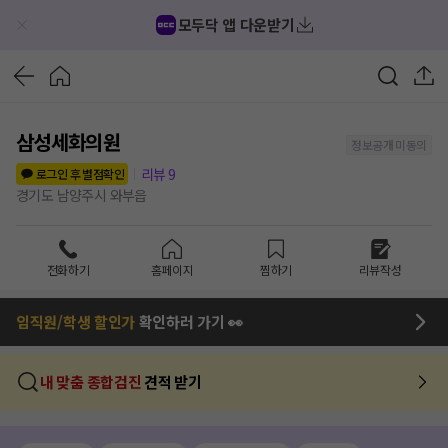
모두닥 앱 다운받기
삼성세화의원
정보공개 미동의
리뷰
9
로그인 후 별점확인
경기도 남양주시 와부읍
전화하기
홈페이지
찜하기
리뷰작성
임직원/학생 할인가
확인하러 가기 👀
내 맞춤 종합검진
견적 받기