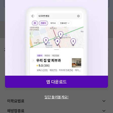
💬 무엇이든 물어보세요
혹은, 의료상담 서비스에 다양한 게시글 보러가기
혹시 잘못된 병원정보가 있나요?
모두닥 팀에 알려주세요!
가격표
비급여/급여 진료란?
※
비급여 항목의 경우,
추가비용 등으로 실제 가격과 상이할 수 있으니, 정확
한 가격은 해당 의료기관에 직접 문의해주세요.
※
급여 항목의 경우,
건강보험심사평가원
에 고지되어 있는 급여 진료 기준 가
격입니다. (진료와 연관된 복합적인 비용이 추가되어, 병원마다 금액이 다르게
산정될 수 있는 점 참고 바랍니다.)
앱 다운로드
※ 이벤트가, 할인가는
VAT 포함
일단 둘러볼게요!
이학요법료
예방접종료