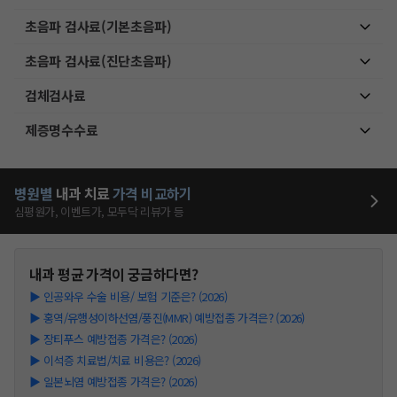
초음파 검사료(기본초음파)
초음파 검사료(진단초음파)
검체검사료
제증명수수료
병원별
내과
치료
가격 비교하기
심평원가, 이벤트가, 모두닥 리뷰가 등
내과
평균 가격이 궁금하다면?
▶
인공와우 수술 비용/ 보험 기준은? (2026)
▶
홍역/유행성이하선염/풍진(MMR) 예방접종 가격은? (2026)
▶
장티푸스 예방접종 가격은? (2026)
▶
이석증 치료법/치료 비용은? (2026)
▶
일본뇌염 예방접종 가격은? (2026)