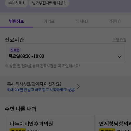
수액치료
1
발기부전치료제 처방
1
병원정보
가격표
의사(1)
리뷰(7)
진료시간
수정 요청
진료중
목요일
09:30 - 18:00
※ 방문 전 전화를 통해 진료시간을 꼭 확인하세요!
혹시 의사·병원관계자 이신가요?
최대 200만원 받고 바로 광고 시작하세요! 💰💰
주변 다른 내과
마두이비인후과의원
연세청담항외