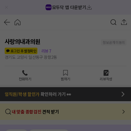
모두닥 앱 다운받기
사랑의내과의원
정보공개 미동의
리뷰
7
로그인 후 별점확인
경기도 고양시 일산동구 장항2동
전화하기
찜하기
리뷰작성
임직원/학생 할인가
확인하러 가기 👀
내 맞춤 종합검진
견적 받기