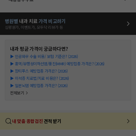
병원별
내과
치료
가격 비교하기
심평원가, 이벤트가, 모두닥 리뷰가 등
내과
평균 가격이 궁금하다면?
▶
인공와우 수술 비용/ 보험 기준은? (2026)
▶
홍역/유행성이하선염/풍진(MMR) 예방접종 가격은? (2026)
▶
장티푸스 예방접종 가격은? (2026)
▶
이석증 치료법/치료 비용은? (2026)
▶
일본뇌염 예방접종 가격은? (2026)
전체보기
내 맞춤 종합검진
견적 받기