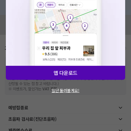
혹은, 의료상담 서비스에 다양한 게시글 보러가기
혹시 잘못된 병원정보가 있나요?
모두닥 팀에 알려주세요!
가격표
비급여/급여 진료란?
※
비급여 항목의 경우,
추가비용 등으로 실제 가격과 상이할 수 있으니, 정확
한 가격은 해당 의료기관에 직접 문의해주세요.
앱 다운로드
※
급여 항목의 경우,
건강보험심사평가원
에 고지되어 있는 급여 진료 기준 가
격입니다. (진료와 연관된 복합적인 비용이 추가되어, 병원마다 금액이 다르게
산정될 수 있는 점 참고 바랍니다.)
※ 이벤트가, 할인가는
VAT 포함
일단 둘러볼게요!
예방접종료
초음파 검사료(진단초음파)
제증명수수료