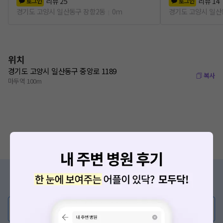
리뷰
25
리뷰
14
로그인
로그인
경기도 고양시 일산동구 장항2동
0m
경기도 고양시 일산
위치
경기도 고양시 일산동구 중앙로 1189
복사
마두역 100m
증상/치료, 궁금한 점이 있나요?
의사가 직접 답해드려요!
💬 무엇이든 물어보세요