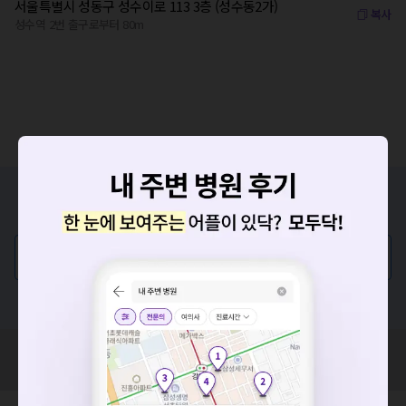
서울특별시 성동구 성수이로 113 3층 (성수동2가)
복사
성수역 2번 출구로부터 80m
증상/치료, 궁금한 점이 있나요?
의사가 직접 답해드려요!
💬 무엇이든 물어보세요
혹은, 의료상담 서비스에 다양한 게시글 보러가기
요청하신 작업을 처리하지 못했습니다.
네트워크 또는 서버의 일시적인 오류로, 잠시 후 다시 시도해주
혹시 잘못된 병원정보가 있나요?
세요. 지속적으로 문제가 발생할 경우 모두닥 채널톡으로 문의
모두닥 팀에 알려주세요!
해주세요.