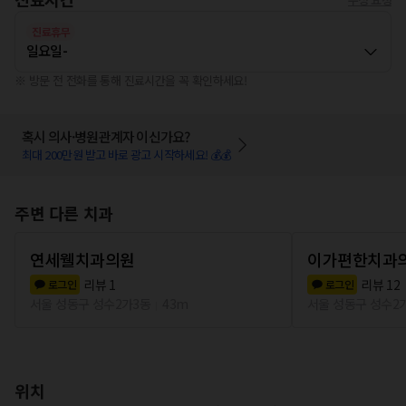
진료휴무
일요일
-
※ 방문 전 전화를 통해 진료시간을 꼭 확인하세요!
혹시 의사·병원관계자 이신가요?
최대 200만원 받고 바로 광고 시작하세요! 💰💰
주변 다른 치과
연세웰치과의원
이가편한치과
리뷰
1
리뷰
12
로그인
로그인
서울 성동구 성수2가3동
43m
서울 성동구 성수2
위치