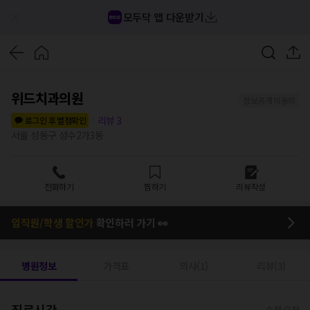
모두닥 앱 다운받기
위드치과의원
정보공개 미동의
리뷰
3
로그인 후 별점확인
서울 성동구 성수2가3동
전화하기
찜하기
리뷰작성
임직원/학생 할인가
확인하러 가기 👀
병원정보
가격표
의사(1)
리뷰(3)
진료시간
수정 요청