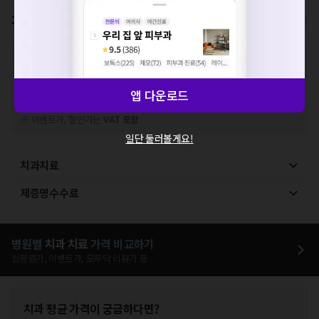
확인
가격표
비급여/급여 진료란?
※
비급여 항목의 경우,
추가비용 등으로 실제 가격과 상이할 수 있으니, 정확
한 가격은 해당 의료기관에 직접 문의해주세요.
※
급여 항목의 경우,
건강보험심사평가원
에 고지되어 있는 급여 진료 기준 가
앱 다운로드
격입니다. (진료와 연관된 복합적인 비용이 추가되어, 병원마다 금액이 다르게
산정될 수 있는 점 참고 바랍니다.)
※ 이벤트가, 할인가는
VAT 포함
일단 둘러볼게요!
치과치료
제증명수수료
병원별
치과
치료
가격 비교하기
심평원가, 이벤트가, 모두닥 리뷰가 등
치과
평균 가격이 궁금하다면?