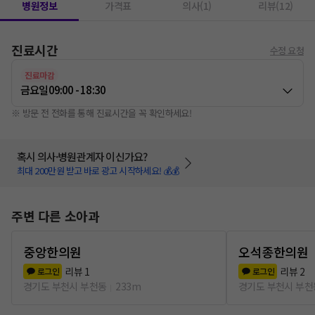
병원정보
가격표
의사(1)
리뷰(12)
진료시간
수정 요청
진료마감
금요일
09:00 - 18:30
※ 방문 전 전화를 통해 진료시간을 꼭 확인하세요!
혹시 의사·병원관계자 이신가요?
최대 200만원 받고 바로 광고 시작하세요! 💰💰
주변 다른 소아과
중앙한의원
오석종한의원
리뷰
1
리뷰
2
로그인
로그인
경기도 부천시 부천동
233m
경기도 부천시 부천