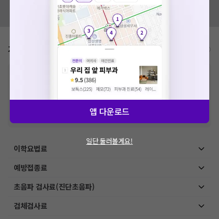
혹시 잘못된 병원정보가 있나요?
모두닥 팀에 알려주세요!
가격표
비급여/급여 진료란?
※
비급여 항목의 경우,
추가비용 등으로 실제 가격과 상이할 수 있으니, 정확
한 가격은 해당 의료기관에 직접 문의해주세요.
※
급여 항목의 경우,
건강보험심사평가원
에 고지되어 있는 급여 진료 기준 가
격입니다. (진료와 연관된 복합적인 비용이 추가되어, 병원마다 금액이 다르게
산정될 수 있는 점 참고 바랍니다.)
앱 다운로드
※ 이벤트가, 할인가는
VAT 포함
일단 둘러볼게요!
이학요법료
예방접종료
초음파 검사료(진단초음파)
검체검사료