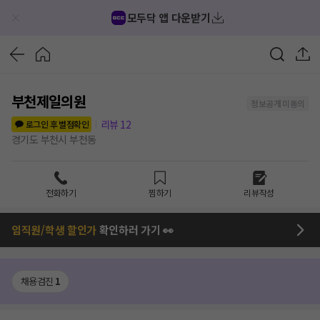
모두닥 앱 다운받기
부천제일의원
정보공개 미동의
리뷰
12
로그인 후 별점확인
경기도 부천시 부천동
전화하기
찜하기
리뷰작성
임직원/학생 할인가
확인하러 가기 👀
채용검진
1