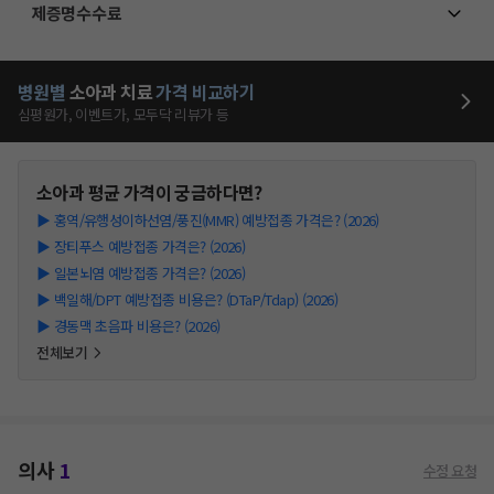
제증명수수료
병원별
소아과
치료
가격 비교하기
심평원가, 이벤트가, 모두닥 리뷰가 등
소아과
평균 가격이 궁금하다면?
▶
홍역/유행성이하선염/풍진(MMR) 예방접종 가격은? (2026)
▶
장티푸스 예방접종 가격은? (2026)
▶
일본뇌염 예방접종 가격은? (2026)
▶
백일해/DPT 예방접종 비용은? (DTaP/Tdap) (2026)
▶
경동맥 초음파 비용은? (2026)
전체보기
의사
1
수정 요청