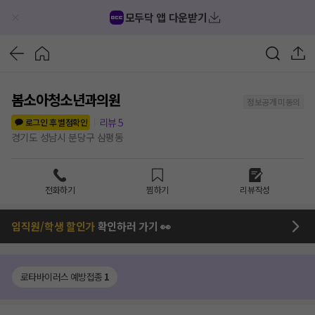
모두닥 앱 다운받기
봄소아청소년과의원
정보공개 미동의
리뷰
5
로그인 후 별점확인
경기도 성남시 분당구 삼평동
전화하기
찜하기
리뷰작성
임직원/학생 할인가
확인하러 가기 👀
로타바이러스 예방접종
1