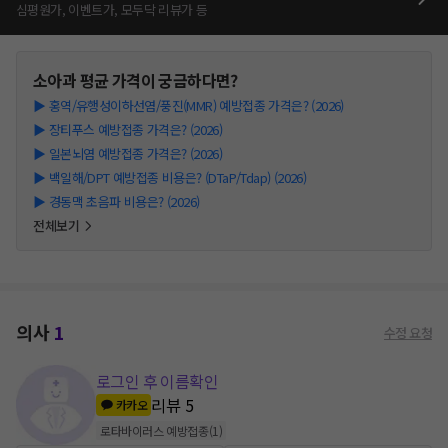
심평원가, 이벤트가, 모두닥 리뷰가 등
소아과
평균 가격이 궁금하다면?
▶
홍역/유행성이하선염/풍진(MMR) 예방접종 가격은? (2026)
▶
장티푸스 예방접종 가격은? (2026)
▶
일본뇌염 예방접종 가격은? (2026)
▶
백일해/DPT 예방접종 비용은? (DTaP/Tdap) (2026)
▶
경동맥 초음파 비용은? (2026)
전체보기
의사
1
수정 요청
로그인 후 이름확인
리뷰
5
카카오
로타바이러스 예방접종
(
1
)