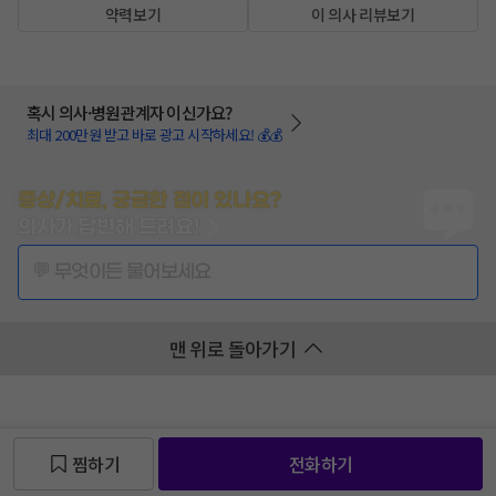
약력보기
이 의사 리뷰보기
혹시 의사·병원관계자 이신가요?
최대 200만원 받고 바로 광고 시작하세요! 💰💰
증상/치료, 궁금한 점이 있나요?
의사가 답변해 드려요!
💬 무엇이든 물어보세요
맨 위로 돌아가기
찜하기
전화하기
찜 목록보기
찜 목록보기