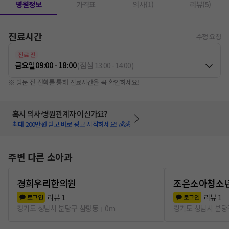
병원정보
가격표
의사(1)
리뷰(5)
진료시간
수정 요청
진료 전
금요일
09:00 - 18:00
(
점심
13:00
-
14:00
)
※ 방문 전 전화를 통해 진료시간을 꼭 확인하세요!
혹시 의사·병원관계자 이신가요?
최대 200만원 받고 바로 광고 시작하세요! 💰💰
주변 다른 소아과
경희우리한의원
조은소아청소
리뷰
1
리뷰
1
로그인
로그인
경기도 성남시 분당구 삼평동
0m
경기도 성남시 분당