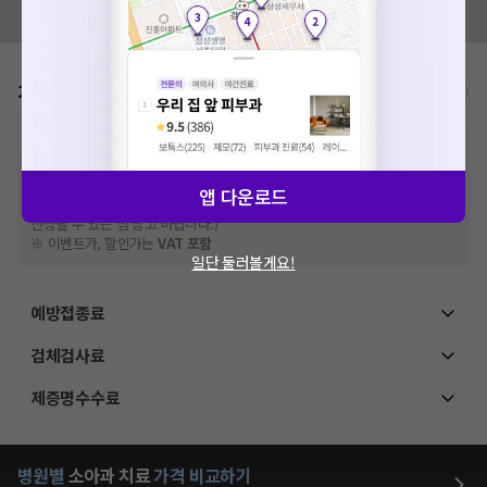
모두닥 팀에 알려주세요!
가격표
비급여/급여 진료란?
※
비급여 항목의 경우,
추가비용 등으로 실제 가격과 상이할 수 있으니, 정확
한 가격은 해당 의료기관에 직접 문의해주세요.
※
급여 항목의 경우,
건강보험심사평가원
에 고지되어 있는 급여 진료 기준 가
앱 다운로드
격입니다. (진료와 연관된 복합적인 비용이 추가되어, 병원마다 금액이 다르게
산정될 수 있는 점 참고 바랍니다.)
※ 이벤트가, 할인가는
VAT 포함
일단 둘러볼게요!
예방접종료
검체검사료
제증명수수료
병원별
소아과
치료
가격 비교하기