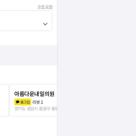
수정 요청
아름다운내일의원
세림피부과
리뷰
1
리뷰
3
로그인
로그인
경기도 성남시 중원구 중앙동
46m
경기도 성남시 