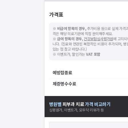
가격표
※
비급여 항목의 경우,
추가비용 등으로 실제 가격과
격은 해당 의료기관에 직접 문의해주세요.
※
급여 항목의 경우,
건강보험심사평가원
에 고지되
니다. (진료와 연관된 복합적인 비용이 추가되어, 
있는 점 참고 바랍니다.)
※ 이벤트가, 할인가는
VAT 포함
예방접종료
제증명수수료
병원별
피부과
치료
가격 비교하기
심평원가, 이벤트가, 모두닥 리뷰가 등