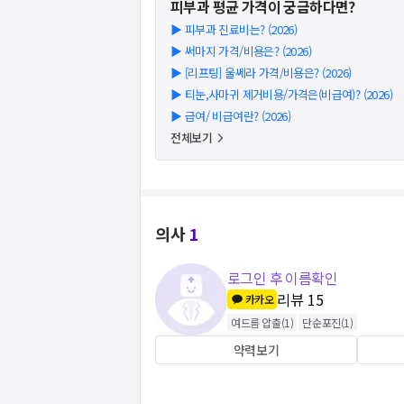
피부과
평균 가격이 궁금하다면?
▶
피부과 진료비는? (2026)
▶
써마지 가격/비용은? (2026)
▶
[리프팅] 울쎄라 가격/비용은? (2026)
▶
티눈,사마귀 제거비용/가격은(비급여)? (2026)
▶
급여/ 비급여란? (2026)
전체보기
의사
1
로그인 후 이름확인
리뷰
15
카카오
여드름 압출
(
1
)
단순포진
(
1
)
약력보기