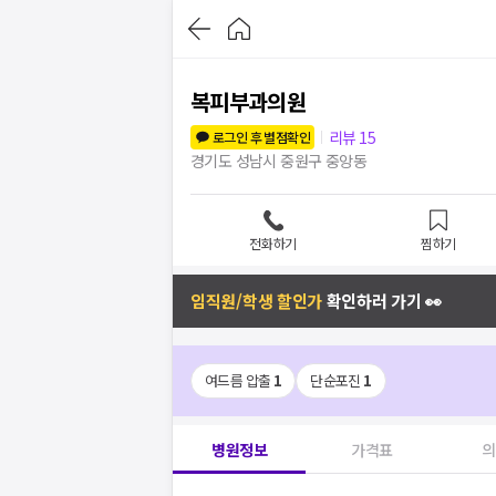
복피부과의원
리뷰
15
로그인 후 별점확인
경기도 성남시 중원구 중앙동
전화하기
찜하기
임직원/학생 할인가
확인하러 가기 👀
여드름 압출
1
단순포진
1
병원정보
가격표
의