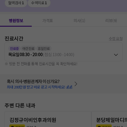
혈액검사
1
수액치료
1
병원정보
가격표
의사(1)
리뷰(9)
진료시간
수정 요청
진료중
야간진료
휴일진료
목요일
08:30 - 20:00
(
점심
13:00
-
14:00
)
※ 방문 전 전화를 통해 진료시간을 꼭 확인하세요!
혹시 의사·병원관계자 이신가요?
최대 200만원 받고 바로 광고 시작하세요! 💰💰
주변 다른 내과
김정규이비인후과의원
분당제일마디