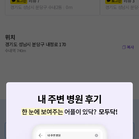
리뷰
7
리뷰
3
로그인
로그인
경기도 성남시 분당구 수내2동
0m
경기도 성남시 분당
위치
경기도 성남시 분당구 내정로 170
복사
수내역 740m
증상/치료, 궁금한 점이 있나요?
의사가 직접 답해드려요!
💬 무엇이든 물어보세요