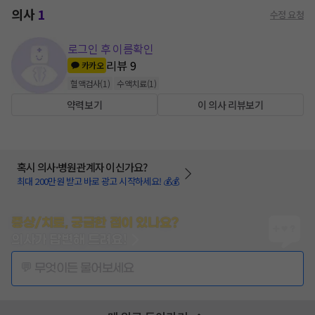
의사
1
수정 요청
로그인 후 이름확인
리뷰
9
카카오
혈액검사
(
1
)
수액치료
(
1
)
약력보기
이 의사 리뷰보기
혹시 의사·병원관계자 이신가요?
최대 200만원 받고 바로 광고 시작하세요! 💰💰
증상/치료, 궁금한 점이 있나요?
의사가 답변해 드려요!
💬 무엇이든 물어보세요