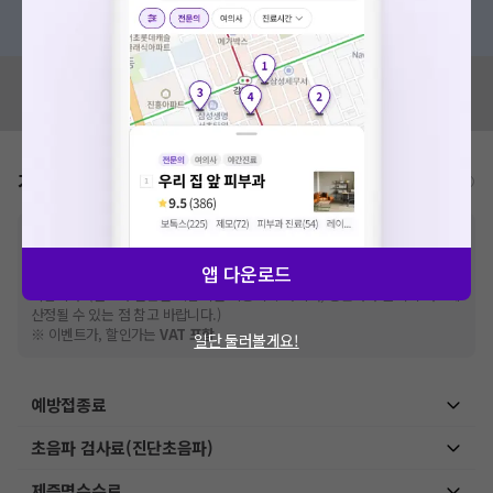
혹은, 의료상담 서비스에 다양한 게시글 보러가기
혹시 잘못된 병원정보가 있나요?
모두닥 팀에 알려주세요!
가격표
비급여/급여 진료란?
※
비급여 항목의 경우,
추가비용 등으로 실제 가격과 상이할 수 있으니, 정확
한 가격은 해당 의료기관에 직접 문의해주세요.
앱 다운로드
※
급여 항목의 경우,
건강보험심사평가원
에 고지되어 있는 급여 진료 기준 가
격입니다. (진료와 연관된 복합적인 비용이 추가되어, 병원마다 금액이 다르게
산정될 수 있는 점 참고 바랍니다.)
※ 이벤트가, 할인가는
VAT 포함
일단 둘러볼게요!
예방접종료
초음파 검사료(진단초음파)
제증명수수료