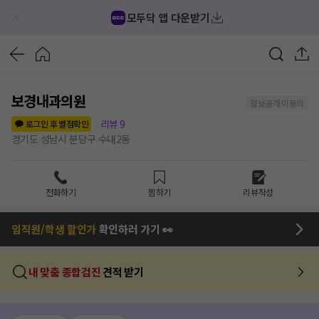
모두닥 앱 다운받기
보경내과의원
정보공개 미동의
리뷰
9
로그인 후 별점확인
경기도 성남시 분당구 수내2동
전화하기
찜하기
리뷰작성
임직원/학생 할인가
확인하러 가기 👀
내 맞춤 종합검진
견적 받기