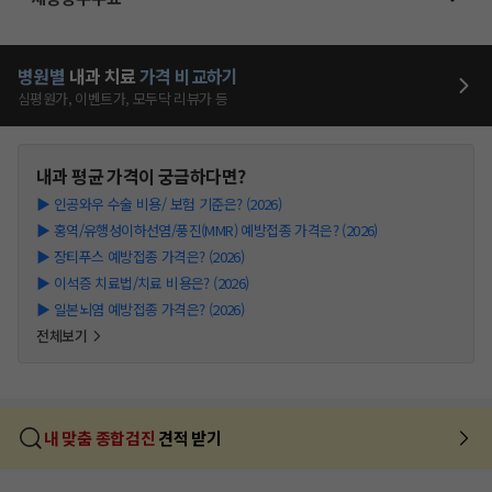
병원별
내과
치료
가격 비교하기
심평원가, 이벤트가, 모두닥 리뷰가 등
내과
평균 가격이 궁금하다면?
▶
인공와우 수술 비용/ 보험 기준은? (2026)
▶
홍역/유행성이하선염/풍진(MMR) 예방접종 가격은? (2026)
▶
장티푸스 예방접종 가격은? (2026)
▶
이석증 치료법/치료 비용은? (2026)
▶
일본뇌염 예방접종 가격은? (2026)
전체보기
내 맞춤 종합검진
견적 받기