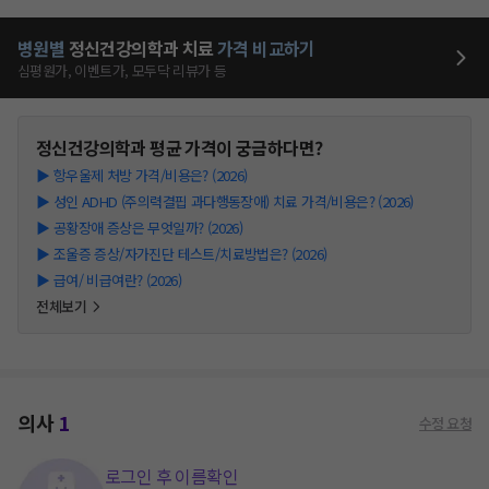
병원별
정신건강의학과
치료
가격 비교하기
심평원가, 이벤트가, 모두닥 리뷰가 등
정신건강의학과
평균 가격이 궁금하다면?
▶
항우울제 처방 가격/비용은? (2026)
▶
성인 ADHD (주의력결핍 과다행동장애) 치료 가격/비용은? (2026)
▶
공황장애 증상은 무엇일까? (2026)
▶
조울증 증상/자가진단 테스트/치료방법은? (2026)
▶
급여/ 비급여란? (2026)
전체보기
의사
1
수정 요청
로그인 후 이름확인