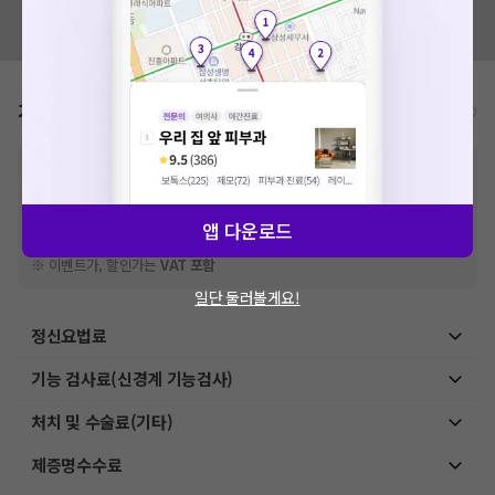
혹시 잘못된 병원정보가 있나요?
모두닥 팀에 알려주세요!
가격표
비급여/급여 진료란?
※
비급여 항목의 경우,
추가비용 등으로 실제 가격과 상이할 수 있으니, 정확
한 가격은 해당 의료기관에 직접 문의해주세요.
※
급여 항목의 경우,
건강보험심사평가원
에 고지되어 있는 급여 진료 기준 가
격입니다. (진료와 연관된 복합적인 비용이 추가되어, 병원마다 금액이 다르게
앱 다운로드
산정될 수 있는 점 참고 바랍니다.)
※ 이벤트가, 할인가는
VAT 포함
일단 둘러볼게요!
정신요법료
기능 검사료(신경계 기능검사)
처치 및 수술료(기타)
제증명수수료