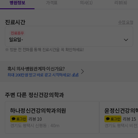
병원정보
가격표
의사(1)
리뷰(6)
진료시간
수정 요청
진료휴무
일요일
-
※ 방문 전 전화를 통해 진료시간을 꼭 확인하세요!
혹시 의사·병원관계자 이신가요?
최대 200만원 받고 바로 광고 시작하세요! 💰💰
주변 다른 정신건강의학과
하나정신건강의학과의원
윤정신건강의
리뷰
10
리뷰
15
로그인
로그인
경기도 평택시 신평동
40m
경기도 평택시 비전