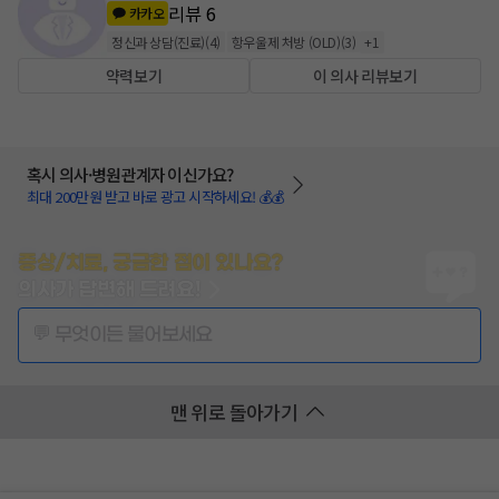
리뷰
6
카카오
정신과 상담(진료)
(
4
)
항우울제 처방 (OLD)
(
3
)
+
1
약력보기
이 의사 리뷰보기
혹시 의사·병원관계자 이신가요?
최대 200만원 받고 바로 광고 시작하세요! 💰💰
증상/치료, 궁금한 점이 있나요?
의사가 답변해 드려요!
💬 무엇이든 물어보세요
맨 위로 돌아가기