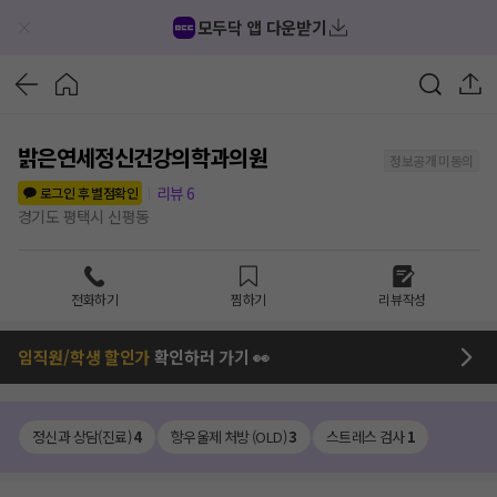
모두닥 앱 다운받기
밝은연세정신건강의학과의원
정보공개 미동의
리뷰
6
로그인 후 별점확인
경기도 평택시 신평동
전화하기
찜하기
리뷰작성
임직원/학생 할인가
확인하러 가기 👀
정신과 상담(진료)
4
항우울제 처방 (OLD)
3
스트레스 검사
1