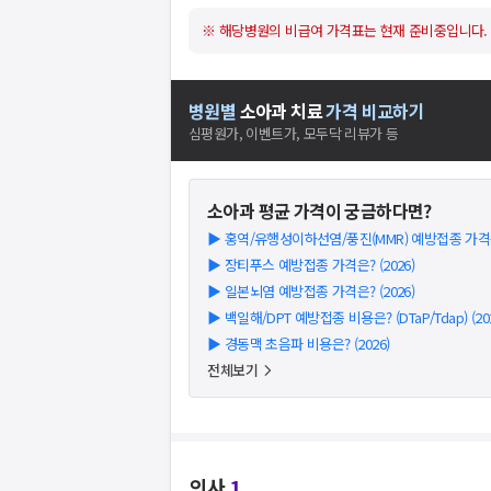
※ 해당병원의 비급여 가격표는 현재 준비중입니다.
병원별
소아과
치료
가격 비교하기
심평원가, 이벤트가, 모두닥 리뷰가 등
소아과
평균 가격이 궁금하다면?
▶
홍역/유행성이하선염/풍진(MMR) 예방접종 가격은?
▶
장티푸스 예방접종 가격은? (2026)
▶
일본뇌염 예방접종 가격은? (2026)
▶
백일해/DPT 예방접종 비용은? (DTaP/Tdap) (202
▶
경동맥 초음파 비용은? (2026)
전체보기
의사
1