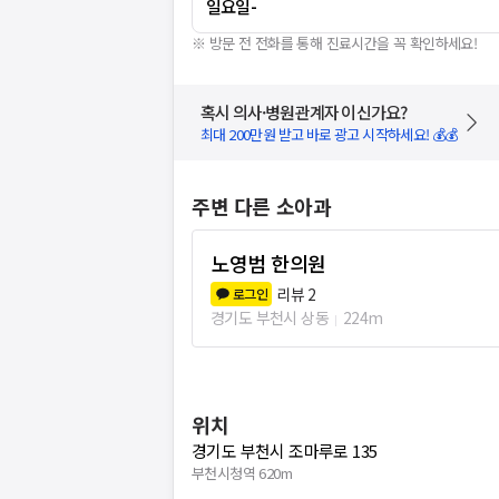
일요일
-
※ 방문 전 전화를 통해 진료시간을 꼭 확인하세요!
혹시 의사·병원관계자 이신가요?
최대 200만원 받고 바로 광고 시작하세요! 💰💰
주변 다른 소아과
노영범 한의원
리뷰
2
로그인
경기도 부천시 상동
224m
위치
경기도 부천시 조마루로 135
부천시청역 620m