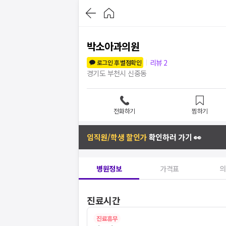
박소아과의원
리뷰
2
로그인 후 별점확인
경기도 부천시 신중동
전화하기
찜하기
임직원/학생 할인가
확인하러 가기 👀
병원정보
가격표
의
진료시간
진료휴무