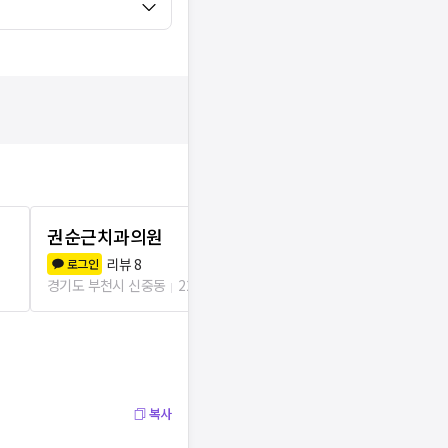
권순근치과의원
제이스의원
리뷰
8
리뷰
6
로그인
로그인
경기도 부천시 신중동
229m
경기도 부천시 
복사