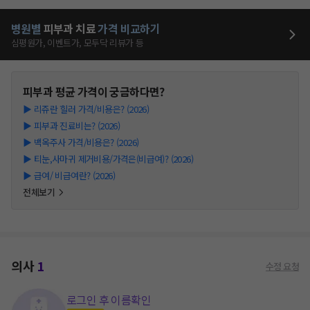
병원별
피부과
치료
가격 비교하기
심평원가, 이벤트가, 모두닥 리뷰가 등
피부과
평균 가격이 궁금하다면?
▶
리쥬란 힐러 가격/비용은? (2026)
▶
피부과 진료비는? (2026)
▶
백옥주사 가격/비용은? (2026)
▶
티눈,사마귀 제거비용/가격은(비급여)? (2026)
▶
급여/ 비급여란? (2026)
전체보기
의사
1
수정 요청
로그인 후 이름확인