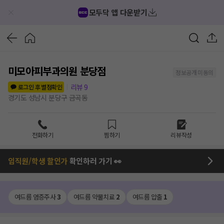
모두닥 앱 다운받기
미모아피부과의원 분당점
정보공개 미동의
리뷰
9
로그인 후 별점확인
경기도 성남시 분당구 금곡동
전화하기
찜하기
리뷰작성
임직원/학생 할인가
확인하러 가기 👀
여드름 염증주사
3
여드름 약물치료
2
여드름 압출
1