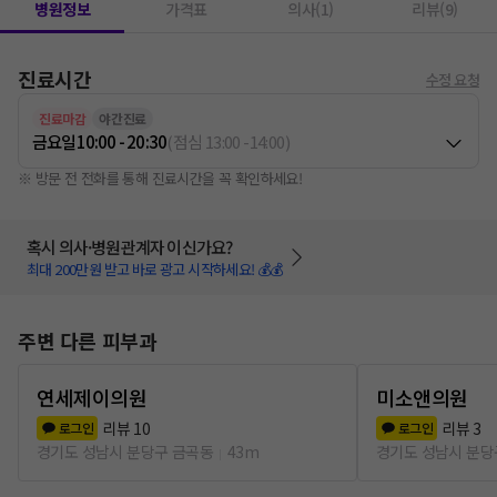
병원정보
가격표
의사(1)
리뷰(9)
진료시간
수정 요청
진료마감
야간진료
금요일
10:00 - 20:30
(
점심
13:00
-
14:00
)
※ 방문 전 전화를 통해 진료시간을 꼭 확인하세요!
혹시 의사·병원관계자 이신가요?
최대 200만원 받고 바로 광고 시작하세요! 💰💰
주변 다른 피부과
연세제이의원
미소앤의원
리뷰
10
리뷰
3
로그인
로그인
경기도 성남시 분당구 금곡동
43m
경기도 성남시 분당