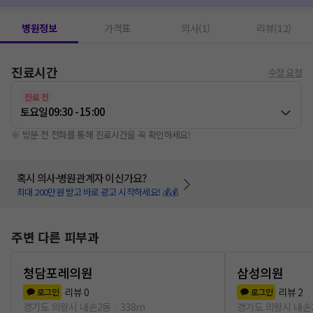
병원정보
가격표
의사(1)
리뷰(12)
진료시간
수정 요청
진료 전
토요일
09:30 - 15:00
※ 방문 전 전화를 통해 진료시간을 꼭 확인하세요!
혹시 의사·병원관계자 이신가요?
최대 200만원 받고 바로 광고 시작하세요! 💰💰
주변 다른 피부과
청담포레의원
삼성의원
리뷰
0
리뷰
2
로그인
로그인
경기도 의왕시 내손2동
338m
경기도 의왕시 내손