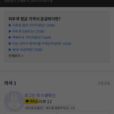
심평원가, 이벤트가, 모두닥 리뷰가 등
피부과
평균 가격이 궁금하다면?
▶
리쥬란 힐러 가격/비용은? (2026)
▶
피부과 진료비는? (2026)
▶
백옥주사 가격/비용은? (2026)
▶
티눈,사마귀 제거비용/가격은(비급여)? (2026)
▶
급여/ 비급여란? (2026)
전체보기
의사
1
수정 요청
로그인 후 이름확인
리뷰
12
카카오
여드름 압출
(
2
)
여드름 염증주사
(
2
)
+
4