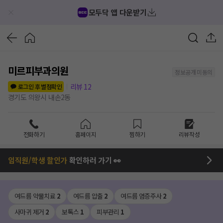
모두닥 앱 다운받기
미르피부과의원
정보공개 미동의
리뷰
12
로그인 후 별점확인
경기도 의왕시 내손2동
전화하기
홈페이지
찜하기
리뷰작성
임직원/학생 할인가
확인하러 가기 👀
여드름 약물치료
2
여드름 압출
2
여드름 염증주사
2
사마귀 제거
2
보톡스
1
피부관리
1