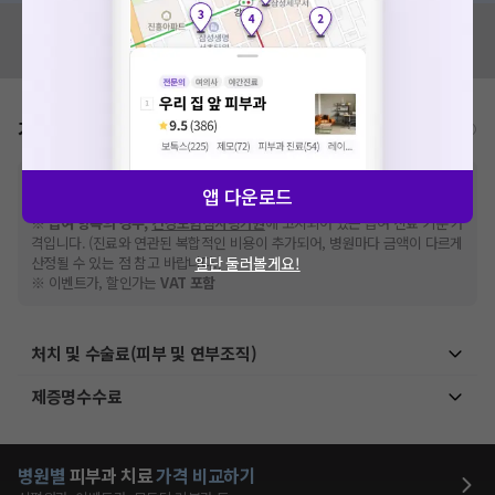
혹시 잘못된 병원정보가 있나요?
모두닥 팀에 알려주세요!
가격표
비급여/급여 진료란?
※
비급여 항목의 경우,
추가비용 등으로 실제 가격과 상이할 수 있으니, 정확
앱 다운로드
한 가격은 해당 의료기관에 직접 문의해주세요.
※
급여 항목의 경우,
건강보험심사평가원
에 고지되어 있는 급여 진료 기준 가
격입니다. (진료와 연관된 복합적인 비용이 추가되어, 병원마다 금액이 다르게
일단 둘러볼게요!
산정될 수 있는 점 참고 바랍니다.)
※ 이벤트가, 할인가는
VAT 포함
처치 및 수술료(피부 및 연부조직)
제증명수수료
병원별
피부과
치료
가격 비교하기