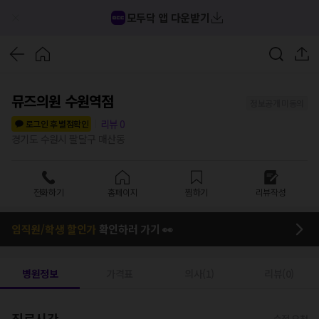
모두닥 앱 다운받기
뮤즈의원 수원역점
정보공개 미동의
리뷰
0
로그인 후 별점확인
경기도 수원시 팔달구 매산동
전화하기
홈페이지
찜하기
리뷰작성
임직원/학생 할인가
확인하러 가기 👀
병원정보
가격표
의사(1)
리뷰(0)
진료시간
수정 요청