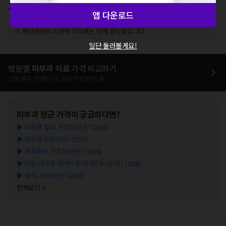
가격표
비급여/급여 진료란?
앱 다운로드
※ 해당병원의 비급여 가격표는 현재 준비중입니다.
일단 둘러볼게요!
병원별
피부과
치료
가격 비교하기
심평원가, 이벤트가, 모두닥 리뷰가 등
피부과
평균 가격이 궁금하다면?
▶
리쥬란 힐러 가격/비용은? (2026)
▶
피부과 진료비는? (2026)
▶
백옥주사 가격/비용은? (2026)
▶
티눈,사마귀 제거비용/가격은(비급여)? (2026)
▶
급여/ 비급여란? (2026)
전체보기