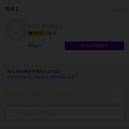
의사
1
수정 요청
로그인 후 이름확인
리뷰
0
카카오
약력보기
이 의사 리뷰쓰기
혹시 의사·병원관계자 이신가요?
최대 200만원 받고 바로 광고 시작하세요! 💰💰
증상/치료, 궁금한 점이 있나요?
의사가 답변해 드려요!
💬 무엇이든 물어보세요