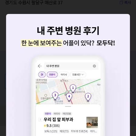
경기도 수원시 팔달구 매산로 37
복사
증상/치료, 궁금한 점이 있나요?
의사가 직접 답해드려요!
요청하신 작업을 처리하지 못했습니다.
💬 무엇이든 물어보세요
네트워크 또는 서버의 일시적인 오류로, 잠시 후 다시 시도해주
세요. 지속적으로 문제가 발생할 경우 모두닥 채널톡으로 문의
혹은, 의료상담 서비스에 다양한 게시글 보러가기
해주세요.
확인
혹시 잘못된 병원정보가 있나요?
모두닥 팀에 알려주세요!