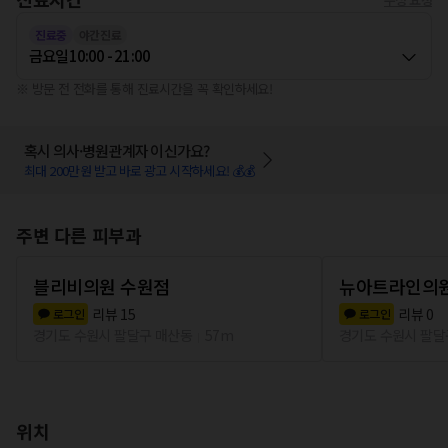
진료중
야간진료
금요일
10:00 - 21:00
※ 방문 전 전화를 통해 진료시간을 꼭 확인하세요!
혹시 의사·병원관계자 이신가요?
최대 200만원 받고 바로 광고 시작하세요! 💰💰
주변 다른 피부과
블리비의원 수원점
뉴아트라인의
리뷰
15
리뷰
0
로그인
로그인
경기도 수원시 팔달구 매산동
57m
경기도 수원시 팔달
위치