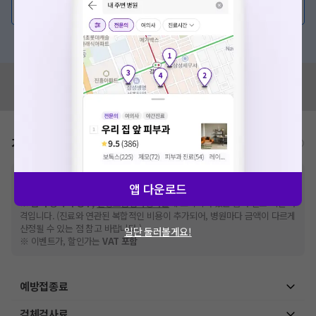
💬 무엇이든 물어보세요
혹은, 의료상담 서비스에 다양한 게시글 보러가기
혹시 잘못된 병원정보가 있나요?
모두닥 팀에 알려주세요!
가격표
비급여/급여 진료란?
※
비급여 항목의 경우,
추가비용 등으로 실제 가격과 상이할 수 있으니, 정확
앱 다운로드
한 가격은 해당 의료기관에 직접 문의해주세요.
※
급여 항목의 경우,
건강보험심사평가원
에 고지되어 있는 급여 진료 기준 가
격입니다. (진료와 연관된 복합적인 비용이 추가되어, 병원마다 금액이 다르게
산정될 수 있는 점 참고 바랍니다.)
일단 둘러볼게요!
※ 이벤트가, 할인가는
VAT 포함
예방접종료
검체검사료