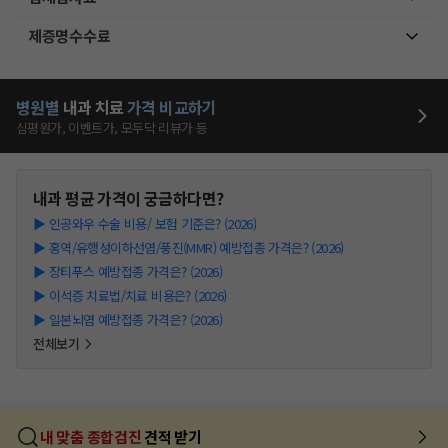
제증명수수료
병원별
내과
치료
가격 비교하기
심평원가, 이벤트가, 모두닥 리뷰가 등
내과
평균 가격이 궁금하다면?
▶
인공와우 수술 비용/ 보험 기준은? (2026)
▶
홍역/유행성이하선염/풍진(MMR) 예방접종 가격은? (2026)
▶
장티푸스 예방접종 가격은? (2026)
▶
이석증 치료법/치료 비용은? (2026)
▶
일본뇌염 예방접종 가격은? (2026)
전체보기
내 맞춤 종합검진
견적 받기