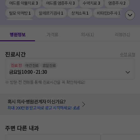
여드름 약물치료
3
여드름 염증주사
3
수액치료
3
염증주사
2
탈모 약처방
1
알레르기검사
1
상처소독
1
비타민D주사
1
여드름 압출
1
병원정보
가격표
의사(1)
리뷰(51)
진료시간
수정 요청
진료 전
야간진료
휴일진료
금요일
10:00 - 21:30
※ 방문 전 전화를 통해 진료시간을 꼭 확인하세요!
혹시 의사·병원관계자 이신가요?
최대 200만원 받고 바로 광고 시작하세요! 💰💰
주변 다른 내과