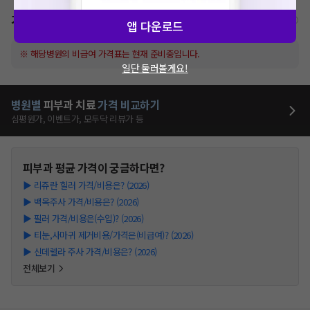
가격표
비급여/급여 진료란?
앱 다운로드
※ 해당병원의 비급여 가격표는 현재 준비중입니다.
일단 둘러볼게요!
병원별
피부과
치료
가격 비교하기
심평원가, 이벤트가, 모두닥 리뷰가 등
피부과
평균 가격이 궁금하다면?
▶
리쥬란 힐러 가격/비용은? (2026)
▶
백옥주사 가격/비용은? (2026)
▶
필러 가격/비용은(수입)? (2026)
▶
티눈,사마귀 제거비용/가격은(비급여)? (2026)
▶
신데렐라 주사 가격/비용은? (2026)
전체보기