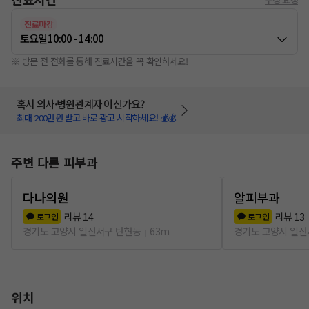
진료마감
토요일
10:00 - 14:00
※ 방문 전 전화를 통해 진료시간을 꼭 확인하세요!
혹시 의사·병원관계자 이신가요?
최대 200만원 받고 바로 광고 시작하세요! 💰💰
주변 다른 피부과
다나의원
알피부과
리뷰
14
리뷰
13
로그인
로그인
경기도 고양시 일산서구 탄현동
63m
경기도 고양시 일산
위치