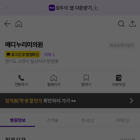
모두닥 앱 다운받기
메디누리미의원
정보공개 미동의
리뷰
1
로그인 후 별점확인
경기도 고양시 일산서구 탄현동
전화하기
홈페이지
찜하기
리뷰작성
임직원/학생 할인가
확인하러 가기 👀
병원정보
가격표
의사(1)
리뷰(1)
진료시간
수정 요청