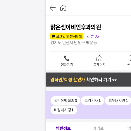
맑은샘이비인후과의원
리뷰
23
로그인 후 별점확인
경기도 안산시 단원구 백운동
전화하기
홈페이지
찜
임직원/학생 할인가
확인하러 가기 👀
독감예방접종
3
독감검사
1
후두내시경
1
비강내시경
1
병원정보
가격표
의