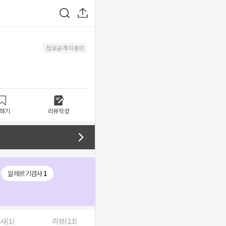
정보공개 미동의
하기
리뷰작성
알레르기검사
1
사(1)
리뷰(23)