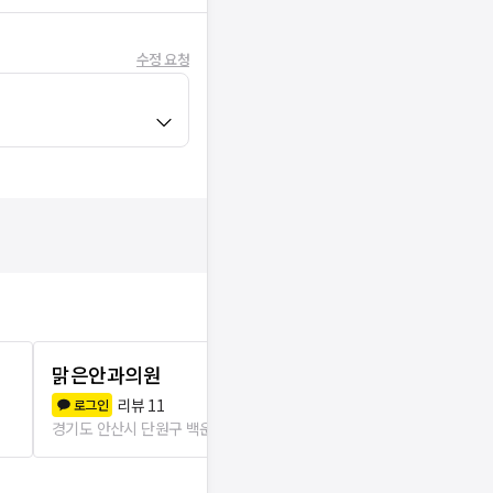
수정 요청
맑은안과의원
최비뇨기과
리뷰
11
리뷰
4
로그인
로그인
경기도 안산시 단원구 백운동
0m
경기도 안산시 