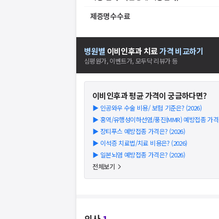
제증명수수료
병원별
이비인후과
치료
가격 비교하기
심평원가, 이벤트가, 모두닥 리뷰가 등
이비인후과
평균 가격이 궁금하다면?
▶
인공와우 수술 비용/ 보험 기준은? (2026)
▶
홍역/유행성이하선염/풍진(MMR) 예방접종 가격은?
▶
장티푸스 예방접종 가격은? (2026)
▶
이석증 치료법/치료 비용은? (2026)
▶
일본뇌염 예방접종 가격은? (2026)
전체보기
의사
1