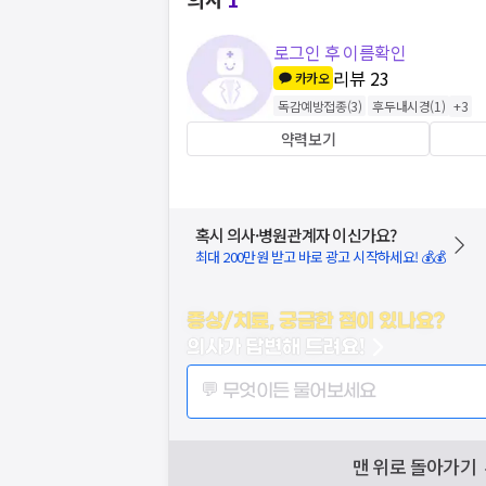
로그인 후 이름확인
리뷰
23
카카오
독감예방접종
(
3
)
후두내시경
(
1
)
+
3
약력보기
혹시 의사·병원관계자 이신가요?
최대 200만원 받고 바로 광고 시작하세요! 💰💰
증상/치료, 궁금한 점이 있나요?
의사가 답변해 드려요!
💬 무엇이든 물어보세요
맨 위로 돌아가기