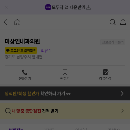
모두닥 앱 다운받기
마상인내과의원
정보공개 미동의
리뷰
1
로그인 후 별점확인
경기도 남양주시 별내면
전화하기
찜하기
리뷰작성
임직원/학생 할인가
확인하러 가기 👀
내 맞춤 종합검진
견적 받기