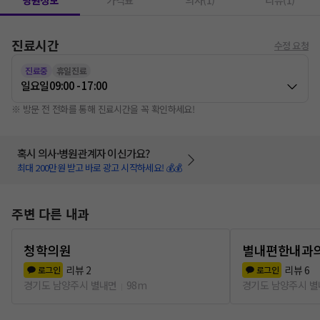
병원정보
가격표
의사(1)
리뷰(1)
진료시간
수정 요청
진료중
휴일진료
일요일
09:00 - 17:00
※ 방문 전 전화를 통해 진료시간을 꼭 확인하세요!
혹시 의사·병원관계자 이신가요?
최대 200만원 받고 바로 광고 시작하세요! 💰💰
주변 다른 내과
청학의원
별내편한내과
리뷰
2
리뷰
6
로그인
로그인
경기도 남양주시 별내면
98m
경기도 남양주시 