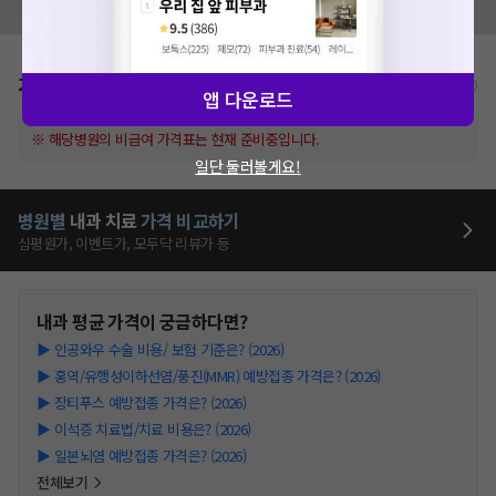
모두닥 팀에 알려주세요!
가격표
비급여/급여 진료란?
앱 다운로드
※ 해당병원의 비급여 가격표는 현재 준비중입니다.
일단 둘러볼게요!
병원별
내과
치료
가격 비교하기
심평원가, 이벤트가, 모두닥 리뷰가 등
내과
평균 가격이 궁금하다면?
▶
인공와우 수술 비용/ 보험 기준은? (2026)
▶
홍역/유행성이하선염/풍진(MMR) 예방접종 가격은? (2026)
▶
장티푸스 예방접종 가격은? (2026)
▶
이석증 치료법/치료 비용은? (2026)
▶
일본뇌염 예방접종 가격은? (2026)
전체보기