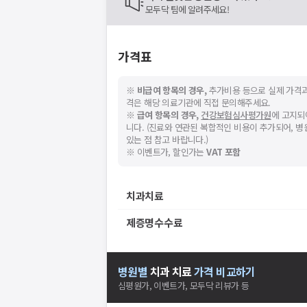
모두닥 팀에 알려주세요!
가격표
※
비급여 항목의 경우,
추가비용 등으로 실제 가격과
격은 해당 의료기관에 직접 문의해주세요.
※
급여 항목의 경우,
건강보험심사평가원
에 고지되
니다. (진료와 연관된 복합적인 비용이 추가되어, 
있는 점 참고 바랍니다.)
※ 이벤트가, 할인가는
VAT 포함
치과치료
제증명수수료
병원별
치과
치료
가격 비교하기
심평원가, 이벤트가, 모두닥 리뷰가 등