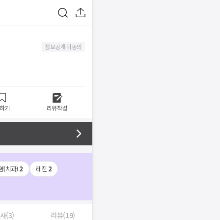
정보공개 미동의
하기
리뷰작성
영(치과)
2
레진
2
사(3)
리뷰(19)