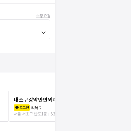
수정 요청
내소구강악안면외과치과의원
강남유레카
리뷰
2
리뷰
1
로그인
로그인
서울 서초구 반포1동
53m
서울 강남구 논현