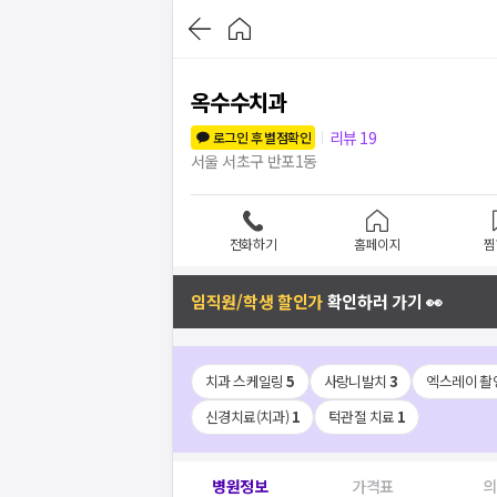
옥수수치과
리뷰
19
로그인 후 별점확인
서울 서초구 반포1동
전화하기
홈페이지
찜
임직원/학생 할인가
확인하러 가기 👀
치과 스케일링
5
사랑니발치
3
엑스레이 촬
신경치료(치과)
1
턱관절 치료
1
병원정보
가격표
의