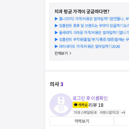
치과
평균 가격이 궁금하다면?
▶
틀니(의치) 가격/비용은 얼마일까? (완전틀니, 부분
▶
임플란트 종류 및 브랜드는 무엇이 있을까? (오스템
▶
올세라믹 크라운 가격/비용은 얼마일까? (앞니기준)
▶
임플란트 부작용(출혈/붓기/통증/염증)들에는 
▶
라미네이트 가격/비용은 얼마일까? (2026)
전체보기
의사
3
로그인 후 이름확인
리뷰
18
카카오
치과 스케일링
(
4
)
사랑니발치
(
3
)
+
4
약력보기