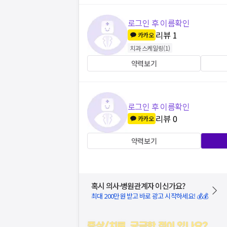
로그인 후 이름확인
리뷰
1
카카오
치과 스케일링
(
1
)
약력보기
로그인 후 이름확인
리뷰
0
카카오
약력보기
혹시 의사·병원관계자 이신가요?
최대 200만원 받고 바로 광고 시작하세요! 💰💰
증상/치료, 궁금한 점이 있나요?