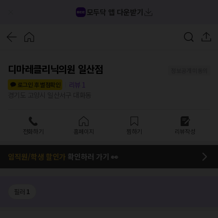
모두닥 앱 다운받기
디마레클리닉의원 일산점
정보공개 미동의
리뷰
1
로그인 후 별점확인
경기도 고양시 일산서구 대화동
전화하기
홈페이지
찜하기
리뷰작성
임직원/학생 할인가
확인하러 가기 👀
필러
1