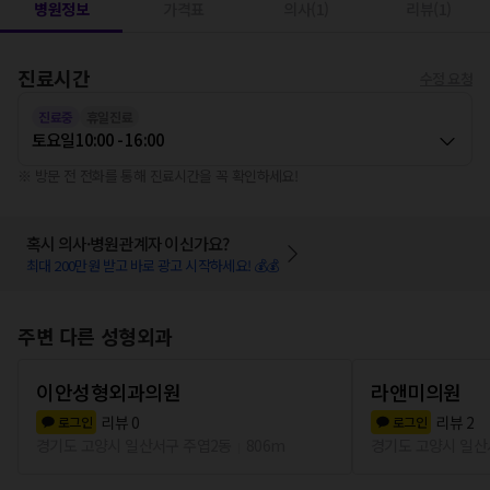
병원정보
가격표
의사(1)
리뷰(1)
진료시간
수정 요청
진료중
휴일진료
토요일
10:00 - 16:00
※ 방문 전 전화를 통해 진료시간을 꼭 확인하세요!
혹시 의사·병원관계자 이신가요?
최대 200만원 받고 바로 광고 시작하세요! 💰💰
주변 다른 성형외과
이안성형외과의원
라앤미의원
리뷰
0
리뷰
2
로그인
로그인
경기도 고양시 일산서구 주엽2동
806m
경기도 고양시 일산