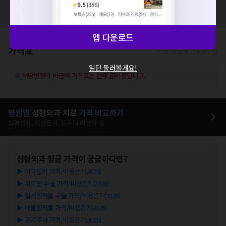
혹시 잘못된 병원정보가 있나요?
모두닥 팀에 알려주세요!
앱 다운로드
가격표
비급여/급여 진료란?
일단 둘러볼게요!
※ 해당병원의 비급여 가격표는 현재 준비중입니다.
병원별
성형외과
치료
가격 비교하기
심평원가, 이벤트가, 모두닥 리뷰가 등
성형외과
평균 가격이 궁금하다면?
▶
이마필러 가격/비용은? (2026)
▶
뒤트임 수술 가격/비용은? (2026)
▶
절개쌍커풀 수술 가격/비용은? (2026)
▶
매몰쌍커풀 가격/비용은? (2026)
▶
윤곽주사 가격/비용은? (2026)