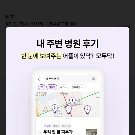
위치
경기도 고양시 일산서구 한류월드로 300
복사
주엽역 860m
증상/치료, 궁금한 점이 있나요?
요청하신 작업을 처리하지 못했습니다.
의사가 직접 답해드려요!
네트워크 또는 서버의 일시적인 오류로, 잠시 후 다시 시도해주
세요. 지속적으로 문제가 발생할 경우 모두닥 채널톡으로 문의
💬 무엇이든 물어보세요
해주세요.
확인
혹은, 의료상담 서비스에 다양한 게시글 보러가기