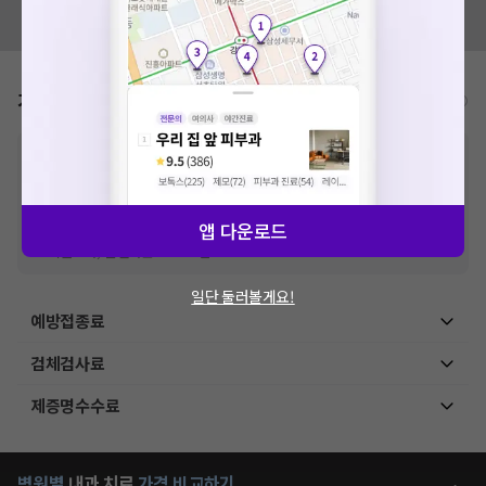
혹시 잘못된 병원정보가 있나요?
모두닥 팀에 알려주세요!
가격표
비급여/급여 진료란?
※
비급여 항목의 경우,
추가비용 등으로 실제 가격과 상이할 수 있으니, 정확
한 가격은 해당 의료기관에 직접 문의해주세요.
※
급여 항목의 경우,
건강보험심사평가원
에 고지되어 있는 급여 진료 기준 가
격입니다. (진료와 연관된 복합적인 비용이 추가되어, 병원마다 금액이 다르게
앱 다운로드
산정될 수 있는 점 참고 바랍니다.)
※ 이벤트가, 할인가는
VAT 포함
일단 둘러볼게요!
예방접종료
검체검사료
제증명수수료
병원별
내과
치료
가격 비교하기