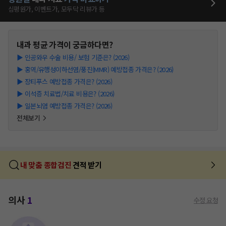
심평원가, 이벤트가, 모두닥 리뷰가 등
내과
평균 가격이 궁금하다면?
▶
인공와우 수술 비용/ 보험 기준은? (2026)
▶
홍역/유행성이하선염/풍진(MMR) 예방접종 가격은? (2026)
▶
장티푸스 예방접종 가격은? (2026)
▶
이석증 치료법/치료 비용은? (2026)
▶
일본뇌염 예방접종 가격은? (2026)
전체보기
내 맞춤 종합검진
견적 받기
의사
1
수정 요청