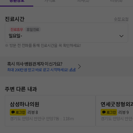
병원정보
가격표
의사(1)
리뷰(8)
진료시간
수정 요청
진료휴무
휴일진료
일요일
-
※ 방문 전 전화를 통해 진료시간을 꼭 확인하세요!
혹시 의사·병원관계자 이신가요?
최대 200만원 받고 바로 광고 시작하세요! 💰💰
주변 다른 내과
삼성하나의원
연세굿정형외
리뷰
8
리뷰
9
로그인
로그인
경기도 안양시 만안구 안양7동
118m
경기도 안양시 만안