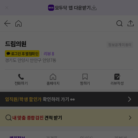
모두닥 앱 다운받기
드림의원
정보공개 미동의
리뷰
8
로그인 후 별점확인
경기도 안양시 만안구 안양7동
전화하기
홈페이지
찜하기
리뷰작성
임직원/학생 할인가
확인하러 가기 👀
내 맞춤 종합검진
견적 받기