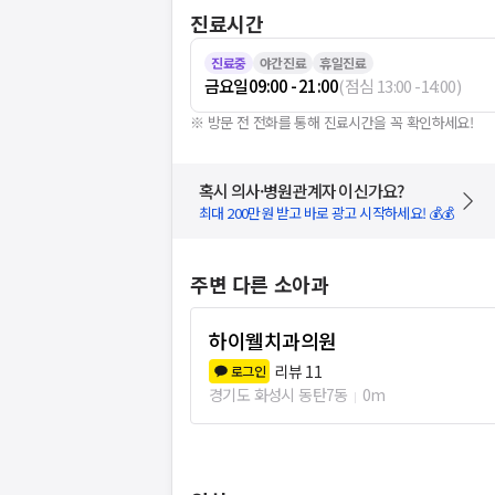
진료시간
진료중
야간진료
휴일진료
금요일
09:00 - 21:00
(
점심
13:00
-
14:00
)
※ 방문 전 전화를 통해 진료시간을 꼭 확인하세요!
혹시 의사·병원관계자 이신가요?
최대 200만원 받고 바로 광고 시작하세요! 💰💰
주변 다른 소아과
하이웰치과의원
리뷰
11
로그인
경기도 화성시 동탄7동
0m