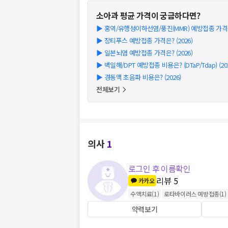
소아과
평균 가격이 궁금하다면?
▶
홍역/유행성이하선염/풍진(MMR) 예방접종 가격은?
▶
장티푸스 예방접종 가격은? (2026)
▶
일본뇌염 예방접종 가격은? (2026)
▶
백일해/DPT 예방접종 비용은? (DTaP/Tdap) (202
▶
경동맥 초음파 비용은? (2026)
전체보기
의사
1
로그인 후 이름확인
리뷰
5
카카오
수액치료
(
1
)
로타바이러스 예방접종
(
1
)
약력보기