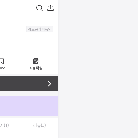
정보공개 미동의
하기
리뷰작성
사(1)
리뷰(5)