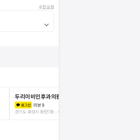
수정 요청
두리이비인후과의원 남동탄점
명당한의원
리뷰
9
리뷰
7
로그인
로그인
경기도 화성시 동탄7동
0m
경기도 화성시 동