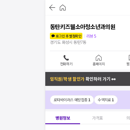
동탄키즈웰소아청소년과의원
리뷰
5
로그인 후 별점확인
경기도 화성시 동탄7동
전화하기
홈페이지
찜
임직원/학생 할인가
확인하러 가기 👀
로타바이러스 예방접종
1
수액치료
1
병원정보
가격표
의