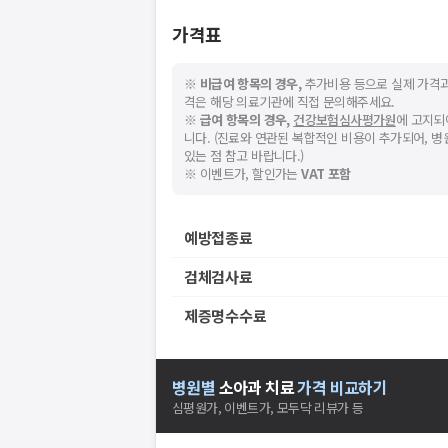
가격표
※
비급여 항목의 경우,
추가비용 등으로 실제 가격과
격은 해당 의료기관에 직접 문의해주세요.
※
급여 항목의 경우,
건강보험심사평가원
에 고지되
니다. (진료와 연관된 복합적인 비용이 추가되어, 
있는 점 참고 바랍니다.)
※ 이벤트가, 할인가는
VAT 포함
예방접종료
검체검사료
제증명수수료
병원별
소아과
치료
가격 비교하기
심평원가, 이벤트가, 모두닥 리뷰가 등