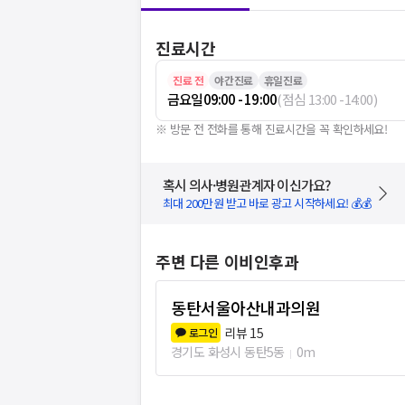
진료시간
진료 전
야간진료
휴일진료
금요일
09:00 - 19:00
(
점심
13:00
-
14:00
)
※ 방문 전 전화를 통해 진료시간을 꼭 확인하세요!
혹시 의사·병원관계자 이신가요?
최대 200만원 받고 바로 광고 시작하세요! 💰💰
주변 다른 이비인후과
동탄서울아산내과의원
리뷰
15
로그인
경기도 화성시 동탄5동
0m