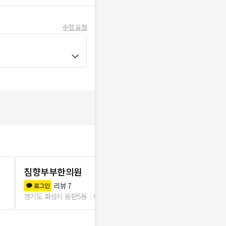
수정 요청
침향부부한의원
신수아소아
리뷰
7
리뷰
4
로그인
로그인
경기도 화성시 동탄5동
0m
경기도 화성시 동