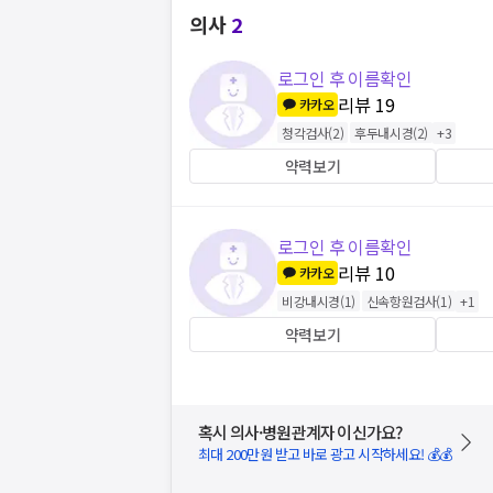
의사
2
로그인 후 이름확인
리뷰
19
카카오
청각검사
(
2
)
후두내시경
(
2
)
+
3
약력보기
로그인 후 이름확인
리뷰
10
카카오
비강내시경
(
1
)
신속항원검사
(
1
)
+
1
약력보기
혹시 의사·병원관계자 이신가요?
최대 200만원 받고 바로 광고 시작하세요! 💰💰