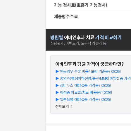
기능 검사료(호흡기 기능검사)
제증명수수료
병원별
이비인후과
치료
가격 비교하기
심평원가, 이벤트가, 모두닥 리뷰가 등
이비인후과
평균 가격이 궁금하다면?
▶
인공와우 수술 비용/ 보험 기준은? (2026)
▶
홍역/유행성이하선염/풍진(MMR) 예방접종 가격은?
▶
장티푸스 예방접종 가격은? (2026)
▶
이석증 치료법/치료 비용은? (2026)
▶
일본뇌염 예방접종 가격은? (2026)
전체보기