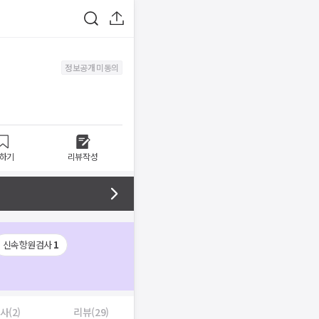
정보공개 미동의
하기
리뷰작성
신속항원검사
1
사(2)
리뷰(29)