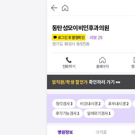
동탄성모이비인후과의원
리뷰
29
로그인 후 별점확인
경기도 화성시 동탄5동
전화하기
홈페이지
찜
임직원/학생 할인가
확인하러 가기 👀
청각검사
3
비강내시경
2
후두내시경
2
후각기능검사
1
알레르기검사
1
병원정보
가격표
의