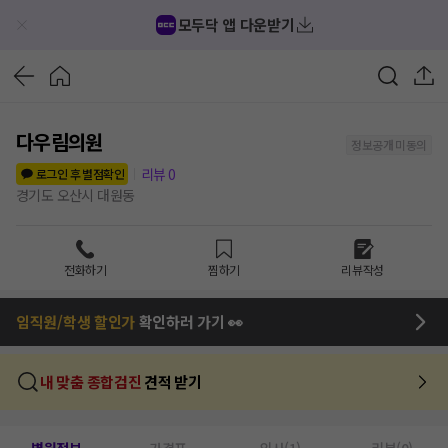
모두닥 앱 다운받기
다우림의원
정보공개 미동의
리뷰
0
로그인 후 별점확인
경기도 오산시 대원동
전화하기
찜하기
리뷰작성
임직원/학생 할인가
확인하러 가기 👀
내 맞춤 종합검진
견적 받기