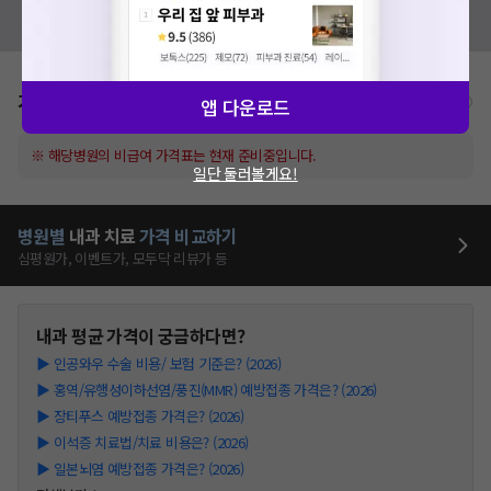
혹시 잘못된 병원정보가 있나요?
모두닥 팀에 알려주세요!
가격표
비급여/급여 진료란?
앱 다운로드
※ 해당병원의 비급여 가격표는 현재 준비중입니다.
일단 둘러볼게요!
병원별
내과
치료
가격 비교하기
심평원가, 이벤트가, 모두닥 리뷰가 등
내과
평균 가격이 궁금하다면?
▶
인공와우 수술 비용/ 보험 기준은? (2026)
▶
홍역/유행성이하선염/풍진(MMR) 예방접종 가격은? (2026)
▶
장티푸스 예방접종 가격은? (2026)
▶
이석증 치료법/치료 비용은? (2026)
▶
일본뇌염 예방접종 가격은? (2026)