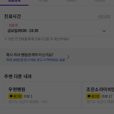
병원정보
가격표
의사(1)
리뷰(0)
진료시간
수정 요청
진료 전
금요일
09:00 - 18:30
※ 방문 전 전화를 통해 진료시간을 꼭 확인하세요!
혹시 의사·병원관계자 이신가요?
최대 200만원 받고 바로 광고 시작하세요! 💰💰
주변 다른 내과
우현병원
조은소리이비
리뷰
1
리뷰
17
로그인
로그인
경기도 오산시 대원동
0m
경기도 오산시 대원