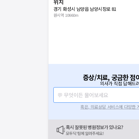
위치
경기 화성시 남양읍 남양시장로 81
원시역 10660m
증상/치료, 궁금한 점
의사가 직접 답해드려
💬 무엇이든 물어보세요
혹은, 의료상담 서비스에 다양한
혹시 잘못된 병원정보가 있나요?
모두닥 팀에 알려주세요!
요청하신 작업을 처리하지 못했습