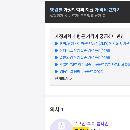
병원별
가정의학과
치료
가격 비교하기
심평원가, 이벤트가, 모두닥 리뷰가 등
가정의학과
평균 가격이 궁금하다면?
▶
홍역/유행성이하선염/풍진(MMR) 예방접종 가격은?
▶
장티푸스 예방접종 가격은? (2026)
▶
일본뇌염 예방접종 가격은? (2026)
▶
백일해/DPT 예방접종 비용은? (DTaP/Tdap) (202
▶
경동맥 초음파 비용은? (2026)
전체보기
의사
1
로그인 후 이름확인