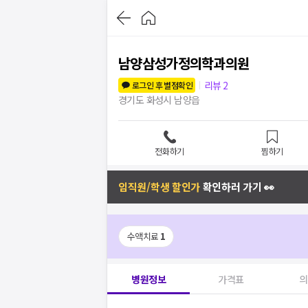
남양삼성가정의학과의원
리뷰
2
로그인 후 별점확인
경기도 화성시 남양읍
전화하기
찜하기
임직원/학생 할인가
확인하러 가기 👀
수액치료
1
병원정보
가격표
의