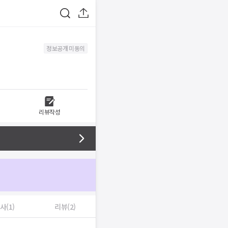
정보공개 미동의
리뷰작성
사(1)
리뷰(2)