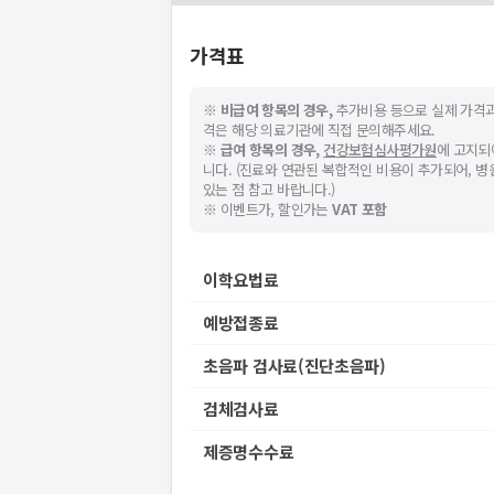
네트워크 또는 서버의 일시적인 오류로, 잠
지속적으로 문제가 발생할 경우 모두닥 채
가격표
※
비급여 항목의 경우,
추가비용 등으로 실제 가격과
격은 해당 의료기관에 직접 문의해주세요.
※
급여 항목의 경우,
건강보험심사평가원
에 고지되
니다. (진료와 연관된 복합적인 비용이 추가되어, 
있는 점 참고 바랍니다.)
※ 이벤트가, 할인가는
VAT 포함
이학요법료
예방접종료
초음파 검사료(진단초음파)
검체검사료
제증명수수료