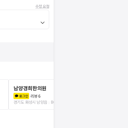
수정 요청
남양경희한의원
남양미래안
리뷰
6
리뷰
1
로그인
로그인
경기도 화성시 남양읍
86m
경기도 화성시 