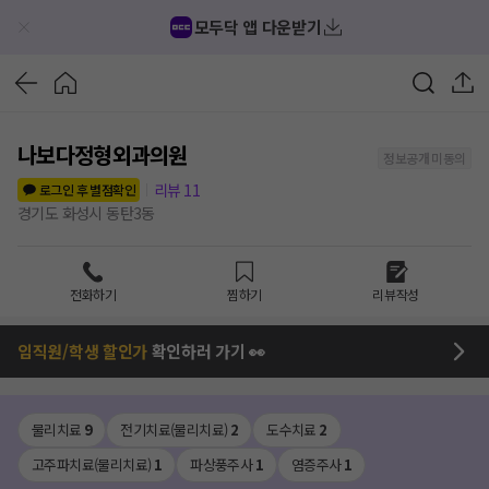
모두닥 앱 다운받기
나보다정형외과의원
정보공개 미동의
리뷰
11
로그인 후 별점확인
경기도 화성시 동탄3동
전화하기
찜하기
리뷰작성
임직원/학생 할인가
확인하러 가기 👀
물리치료
9
전기치료(물리치료)
2
도수치료
2
고주파치료(물리치료)
1
파상풍주사
1
염증주사
1