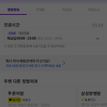
병원정보
가격표
의사(1)
리뷰(11)
진료시간
수정 요청
진료중
야간진료
목요일
09:00 - 19:00
(
점심
13:00
-
14:00
)
※ 방문 전 전화를 통해 진료시간을 꼭 확인하세요!
혹시 의사·병원관계자 이신가요?
최대 200만원 받고 바로 광고 시작하세요! 💰💰
주변 다른 정형외과
푸른의원
삼성본병원
8.9
(
31
)
리뷰
5
로그인
경기도 오산시 세마
경기도 화성시 동탄3동
315m