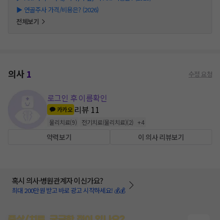
▶
연골주사 가격/비용은? (2026)
전체보기
의사
1
수정 요청
로그인 후 이름확인
리뷰
11
카카오
물리치료
(
9
)
전기치료(물리치료)
(
2
)
+
4
약력보기
이 의사 리뷰보기
혹시 의사·병원관계자 이신가요?
최대 200만원 받고 바로 광고 시작하세요! 💰💰
증상/치료, 궁금한 점이 있나요?