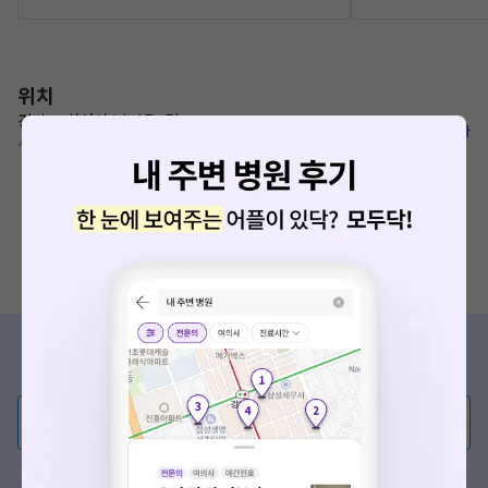
위치
경기도 화성시 남여울2길 4
복사
서동탄역 380m
증상/치료, 궁금한 점이 있나요?
의사가 직접 답해드려요!
💬 무엇이든 물어보세요
혹은, 의료상담 서비스에 다양한 게시글 보러가기