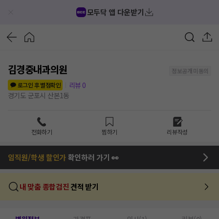
모두닥 앱 다운받기
김경중내과의원
정보공개 미동의
리뷰
0
로그인 후 별점확인
경기도 군포시 산본1동
전화하기
찜하기
리뷰작성
임직원/학생 할인가
확인하러 가기 👀
내 맞춤 종합검진
견적 받기