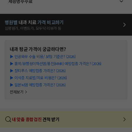
제증명수수료
병원별
내과
치료
가격 비교하기
심평원가, 이벤트가, 모두닥 리뷰가 등
내과
평균 가격이 궁금하다면?
▶
인공와우 수술 비용/ 보험 기준은? (2026)
▶
홍역/유행성이하선염/풍진(MMR) 예방접종 가격은? (2026)
▶
장티푸스 예방접종 가격은? (2026)
▶
이석증 치료법/치료 비용은? (2026)
▶
일본뇌염 예방접종 가격은? (2026)
전체보기
내 맞춤 종합검진
견적 받기