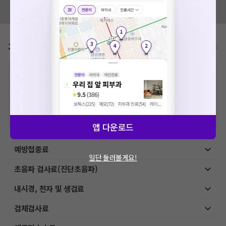
혹시 잘못된 병원정보가 있나요?
모두닥 팀에 알려주세요!
가격표
비급여/급여 진료란?
※
비급여 항목의 경우,
추가비용 등으로 실제 가격과 상이할 수 있으니, 정확
한 가격은 해당 의료기관에 직접 문의해주세요.
※
급여 항목의 경우,
건강보험심사평가원
에 고지되어 있는 급여 진료 기준 가
격입니다. (진료와 연관된 복합적인 비용이 추가되어, 병원마다 금액이 다르게
산정될 수 있는 점 참고 바랍니다.)
※ 이벤트가, 할인가는
VAT 포함
앱 다운로드
예방접종료
일단 둘러볼게요!
초음파 검사료(진단초음파)
내시경, 천자 및 생검료
검체검사료