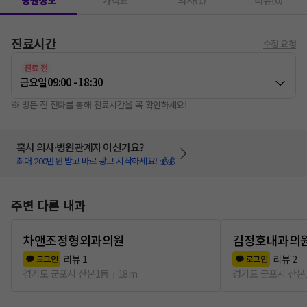
병원정보
가격표
의사(1)
리뷰(0)
진료시간
수정 요청
진료 전
금요일
09:00 - 18:30
※ 방문 전 전화를 통해 진료시간을 꼭 확인하세요!
혹시 의사·병원관계자 이신가요?
최대 200만원 받고 바로 광고 시작하세요! 💰💰
주변 다른 내과
차앤조정형외과의원
김정호내과의
리뷰
1
리뷰
2
로그인
로그인
경기도 군포시 산본1동
18m
경기도 군포시 산본