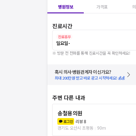
병원정보
가격표
의
진료시간
진료휴무
일요일
-
※ 방문 전 전화를 통해 진료시간을 꼭 확인하세요!
혹시 의사·병원관계자 이신가요?
최대 200만원 받고 바로 광고 시작하세요! 💰💰
주변 다른 내과
송철용의원
리뷰
8
로그인
경기도 오산시 초평동
90m