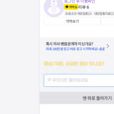
로그인 후 이름확인
리뷰
6
카카오
코로나19 예방접종
(
1
)
내성발톱치료
(
1
)
약력보기
혹시 의사·병원관계자 이신가요?
최대 200만원 받고 바로 광고 시작하세요! 💰💰
증상/치료, 궁금한 점이 있나요?
의사가 답변해 드려요!
💬 무엇이든 물어보세요
맨 위로 돌아가기