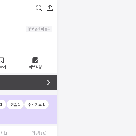
정보공개 미동의
하기
리뷰작성
1
침술
1
수액치료
1
사(1)
리뷰(16)