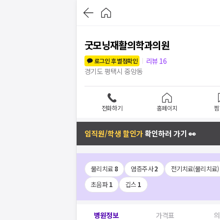
굿모닝재활의학과의원
리뷰
16
로그인 후 별점확인
경기도 평택시 중앙동
전화하기
홈페이지
찜
임직원/학생 할인가
확인하러 가기 👀
물리치료
8
염증주사
2
전기치료(물리치료)
초음파
1
깁스
1
병원정보
가격표
의