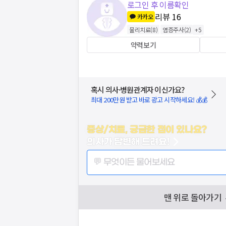
로그인 후 이름확인
리뷰
16
카카오
물리치료
(
8
)
염증주사
(
2
)
+
5
약력보기
혹시 의사·병원관계자 이신가요?
최대 200만원 받고 바로 광고 시작하세요! 💰💰
증상/치료, 궁금한 점이 있나요?
의사가 답변해 드려요!
💬 무엇이든 물어보세요
맨 위로 돌아가기