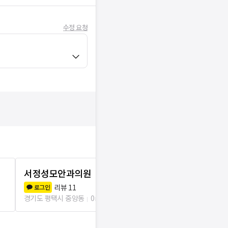
수정 요청
서정성모안과의원
서울심플치
리뷰
11
리뷰
1
로그인
로그인
경기도 평택시 중앙동
0m
경기도 평택시 