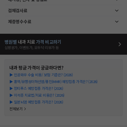
검체검사료
제증명수수료
병원별
내과
치료
가격 비교하기
심평원가, 이벤트가, 모두닥 리뷰가 등
내과
평균 가격이 궁금하다면?
▶
인공와우 수술 비용/ 보험 기준은? (2026)
▶
홍역/유행성이하선염/풍진(MMR) 예방접종 가격은? (2026)
▶
장티푸스 예방접종 가격은? (2026)
▶
이석증 치료법/치료 비용은? (2026)
▶
일본뇌염 예방접종 가격은? (2026)
전체보기