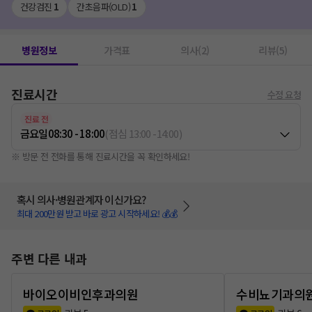
건강검진
1
간초음파(OLD)
1
병원정보
가격표
의사(2)
리뷰(5)
진료시간
수정 요청
진료 전
금요일
08:30 - 18:00
(
점심
13:00
-
14:00
)
※ 방문 전 전화를 통해 진료시간을 꼭 확인하세요!
혹시 의사·병원관계자 이신가요?
최대 200만원 받고 바로 광고 시작하세요! 💰💰
주변 다른 내과
바이오이비인후과의원
수비뇨기과의