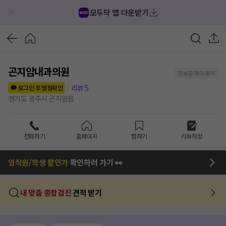
모두닥 앱 다운받기
곤지암내과의원
정보공개 미동의
리뷰
5
로그인 후 별점확인
경기도 광주시 곤지암읍
전화하기
홈페이지
찜하기
리뷰작성
임직원/학생 할인가
확인하러 가기 👀
내 맞춤 종합검진
견적 받기