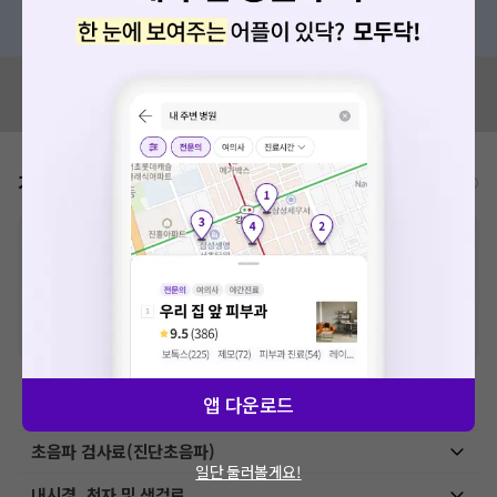
혹은, 의료상담 서비스에 다양한 게시글 보러가기
혹시 잘못된 병원정보가 있나요?
모두닥 팀에 알려주세요!
가격표
비급여/급여 진료란?
※
비급여 항목의 경우,
추가비용 등으로 실제 가격과 상이할 수 있으니, 정확
한 가격은 해당 의료기관에 직접 문의해주세요.
※
급여 항목의 경우,
건강보험심사평가원
에 고지되어 있는 급여 진료 기준 가
격입니다. (진료와 연관된 복합적인 비용이 추가되어, 병원마다 금액이 다르게
산정될 수 있는 점 참고 바랍니다.)
※ 이벤트가, 할인가는
VAT 포함
앱 다운로드
예방접종료
초음파 검사료(진단초음파)
일단 둘러볼게요!
내시경, 천자 및 생검료