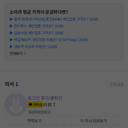
소아과
평균 가격이 궁금하다면?
▶
홍역/유행성이하선염/풍진(MMR) 예방접종 가격은? (2026)
▶
장티푸스 예방접종 가격은? (2026)
▶
일본뇌염 예방접종 가격은? (2026)
▶
백일해/DPT 예방접종 비용은? (DTaP/Tdap) (2026)
▶
경동맥 초음파 비용은? (2026)
전체보기
의사
1
수정 요청
로그인 후 이름확인
리뷰
7
카카오
독감예방접종
(
1
)
약력보기
이 의사 리뷰보기