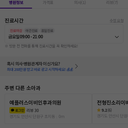
병원정보
가격표
의사(1)
리뷰(7)
진료시간
수정 요청
진료마감
야간진료
휴일진료
금요일
09:00 - 21:00
※ 방문 전 전화를 통해 진료시간을 꼭 확인하세요!
혹시 의사·병원관계자 이신가요?
최대 200만원 받고 바로 광고 시작하세요! 💰💰
주변 다른 소아과
예플러스이비인후과의원
전형진소리이
9.2
(
6
)
리뷰
30
로그인
경기도 안산시 단원
경기도 안산시 단원구 초지동
0m