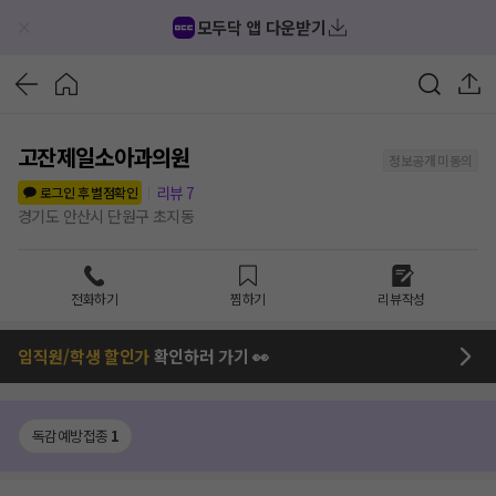
모두닥 앱 다운받기
고잔제일소아과의원
정보공개 미동의
리뷰
7
로그인 후 별점확인
경기도 안산시 단원구 초지동
전화하기
찜하기
리뷰작성
임직원/학생 할인가
확인하러 가기 👀
독감예방접종
1