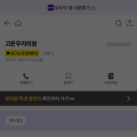
모두닥 앱 다운받기
고운우리의원
정보공개 미동의
리뷰
3
로그인 후 별점확인
경기도 하남시 미사2동
전화하기
찜하기
리뷰작성
임직원/학생 할인가
확인하러 가기 👀
프락셀
1