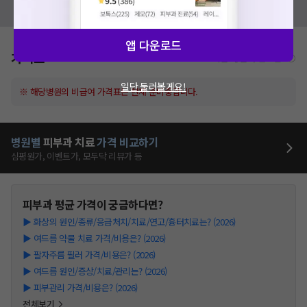
모두닥 팀에 알려주세요!
앱 다운로드
가격표
비급여/급여 진료란?
일단 둘러볼게요!
※ 해당병원의 비급여 가격표는 현재 준비중입니다.
병원별
피부과
치료
가격 비교하기
심평원가, 이벤트가, 모두닥 리뷰가 등
피부과
평균 가격이 궁금하다면?
▶
화상의 원인/종류/응급처치/치료/연고/흉터치료는? (2026)
▶
여드름 약물 치료 가격/비용은? (2026)
▶
팔자주름 필러 가격/비용은? (2026)
▶
여드름 원인/증상/치료/관리는? (2026)
▶
피부관리 가격/비용은? (2026)
전체보기