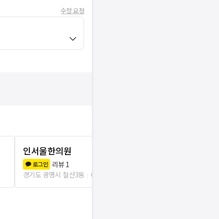
수정 요청
인서울한의원
성모에스마
리뷰
1
리뷰
1
로그인
로그인
경기도 광명시 철산3동
0m
경기도 광명시 철