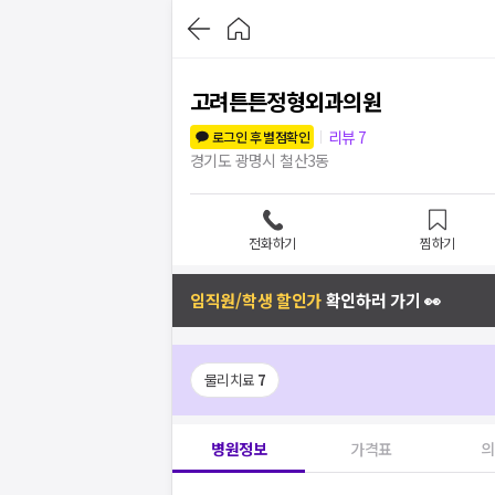
고려튼튼정형외과의원
리뷰
7
로그인 후 별점확인
경기도 광명시 철산3동
전화하기
찜하기
임직원/학생 할인가
확인하러 가기 👀
물리치료
7
병원정보
가격표
의