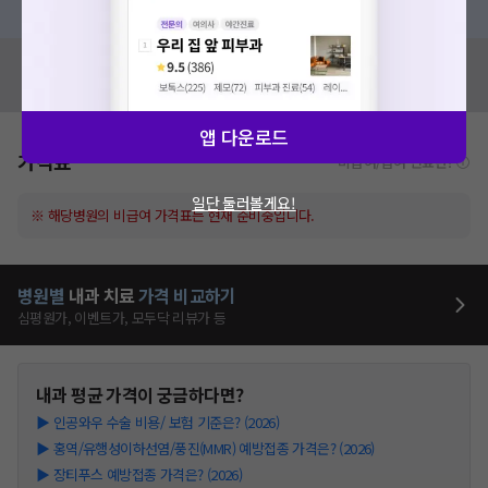
혹시 잘못된 병원정보가 있나요?
모두닥 팀에 알려주세요!
앱 다운로드
가격표
비급여/급여 진료란?
일단 둘러볼게요!
※ 해당병원의 비급여 가격표는 현재 준비중입니다.
병원별
내과
치료
가격 비교하기
심평원가, 이벤트가, 모두닥 리뷰가 등
내과
평균 가격이 궁금하다면?
▶
인공와우 수술 비용/ 보험 기준은? (2026)
▶
홍역/유행성이하선염/풍진(MMR) 예방접종 가격은? (2026)
▶
장티푸스 예방접종 가격은? (2026)