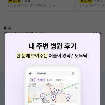
리뷰
5
리뷰
12
로그인
로그인
경기도 용인시 기흥구 영덕1동
0m
경기도 용인시 기흥
위치
경기도 용인시 기흥구 흥덕1로 13
복사
증상/치료, 궁금한 점이 있나요?
의사가 직접 답해드려요!
💬 무엇이든 물어보세요
혹은, 의료상담 서비스에 다양한 게시글 보러가기