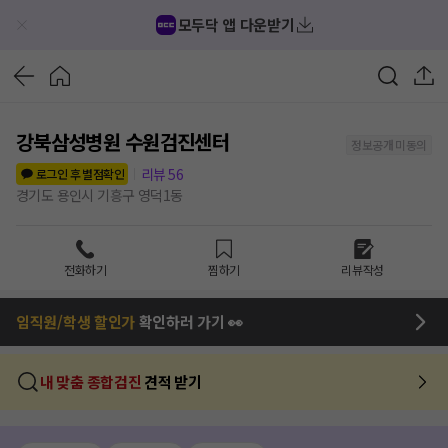
모두닥 앱 다운받기
강북삼성병원 수원검진센터
정보공개 미동의
리뷰
56
로그인 후 별점확인
경기도 용인시 기흥구 영덕1동
전화하기
찜하기
리뷰작성
임직원/학생 할인가
확인하러 가기 👀
내 맞춤 종합검진
견적 받기