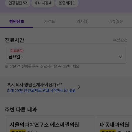
건강검진
52
위내시경
4
용종제거
1
병원정보
가격표
의사(1)
리뷰(56)
진료시간
수정 요청
진료휴무
금요일
-
※ 방문 전 전화를 통해 진료시간을 꼭 확인하세요!
혹시 의사·병원관계자 이신가요?
최대 200만원 받고 바로 광고 시작하세요! 💰💰
주변 다른 내과
서울의과학연구소 에스씨엘의원
대동내과의원