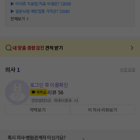
▶
이석증 치료법/치료 비용은? (2026)
▶
일본뇌염 예방접종 가격은? (2026)
전체보기
내 맞춤 종합검진
견적 받기
의사
1
수정 요청
로그인 후 이름확인
리뷰
56
카카오
건강검진
(
52
)
위내시경
(
4
)
+
1
약력보기
이 의사 리뷰보기
혹시 의사·병원관계자 이신가요?