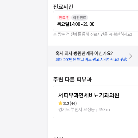
진료시간
진료 전
야간진료
목요일
14:00 - 21:00
※ 방문 전 전화를 통해 진료시간을 꼭 확인하세요!
혹시 의사·병원관계자 이신가요?
최대 200만원 받고 바로 광고 시작하세요! 💰💰
주변 다른 피부과
서피부과연세비뇨기과의원
8.2
(
44
)
경기도 부천시 오정동
453m