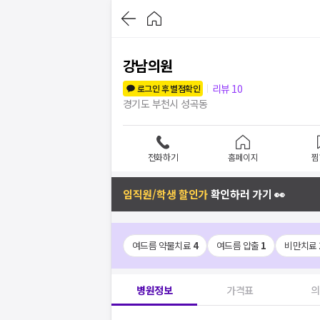
강남의원
리뷰
10
로그인 후 별점확인
경기도 부천시 성곡동
전화하기
홈페이지
찜
임직원/학생 할인가
확인하러 가기 👀
여드름 약물치료
4
여드름 압출
1
비만치료
병원정보
가격표
의