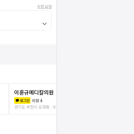
수정 요청
이훈규메디칼의원
현대의원
리뷰
4
리뷰
2
로그인
로그인
경기도 부천시 오정동
674m
경기도 부천시 