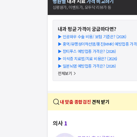
병원별
내과
치료
가격 비교하기
심평원가, 이벤트가, 모두닥 리뷰가 등
내과
평균 가격이 궁금하다면?
▶
인공와우 수술 비용/ 보험 기준은? (2026)
▶
홍역/유행성이하선염/풍진(MMR) 예방접종 가격은?
▶
장티푸스 예방접종 가격은? (2026)
▶
이석증 치료법/치료 비용은? (2026)
▶
일본뇌염 예방접종 가격은? (2026)
전체보기
내 맞춤 종합검진
견적 받기
의사
1