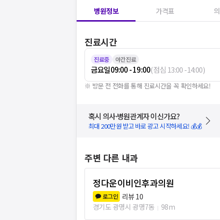
병원정보
가격표
의
진료시간
진료중
야간진료
금요일
09:00 - 19:00
(
점심
13:00
-
14:00
)
※ 방문 전 전화를 통해 진료시간을 꼭 확인하세요!
혹시 의사·병원관계자 이신가요?
최대 200만원 받고 바로 광고 시작하세요! 💰💰
주변 다른 내과
정다운이비인후과의원
리뷰
10
로그인
경기도 광명시 광명7동
98m