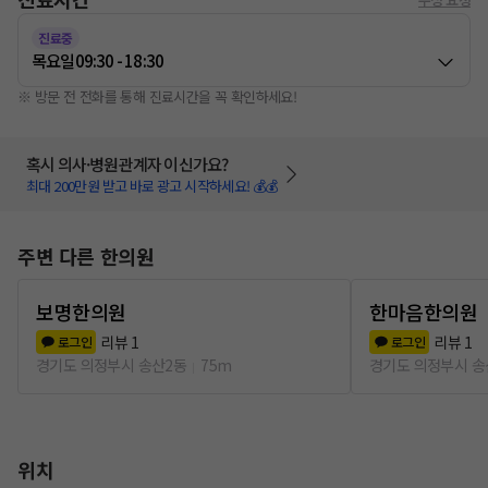
진료중
목요일
09:30 - 18:30
※ 방문 전 전화를 통해 진료시간을 꼭 확인하세요!
혹시 의사·병원관계자 이신가요?
최대 200만원 받고 바로 광고 시작하세요! 💰💰
주변 다른 한의원
보명한의원
한마음한의원
리뷰
1
리뷰
1
로그인
로그인
경기도 의정부시 송산2동
75m
경기도 의정부시 송
위치