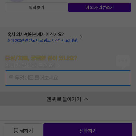
약력보기
이 의사 리뷰쓰기
혹시 의사·병원관계자 이신가요?
최대 200만원 받고 바로 광고 시작하세요! 💰💰
증상/치료, 궁금한 점이 있나요?
의사가 답변해 드려요!
💬 무엇이든 물어보세요
맨 위로 돌아가기
찜하기
전화하기
찜 목록보기
찜 목록보기