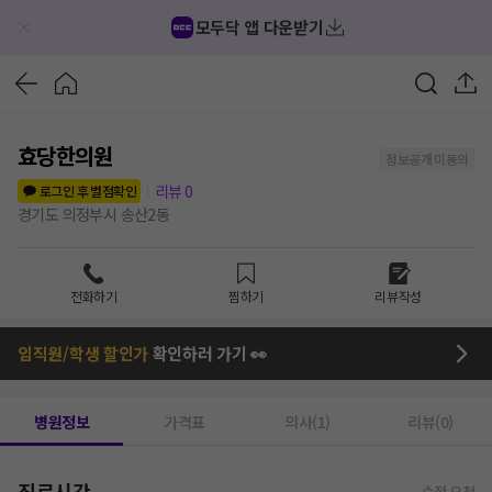
모두닥 앱 다운받기
효당한의원
정보공개 미동의
리뷰
0
로그인 후 별점확인
경기도 의정부시 송산2동
전화하기
찜하기
리뷰작성
임직원/학생 할인가
확인하러 가기 👀
병원정보
가격표
의사(1)
리뷰(0)
진료시간
수정 요청