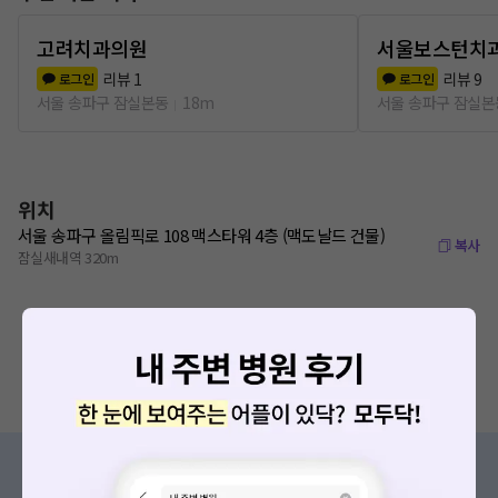
고려치과의원
서울보스턴치
리뷰
1
리뷰
9
로그인
로그인
서울 송파구 잠실본동
18m
서울 송파구 잠실본
위치
서울 송파구 올림픽로 108 맥스타워 4층 (맥도날드 건물)
복사
잠실새내역 320m
증상/치료, 궁금한 점이 있나요?