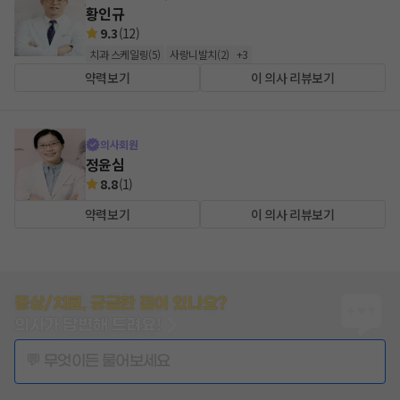
황인규
9.3
(
12
)
치과 스케일링
(
5
)
사랑니발치
(
2
)
+
3
약력보기
이 의사 리뷰보기
의사회원
정윤심
8.8
(
1
)
약력보기
이 의사 리뷰보기
증상/치료, 궁금한 점이 있나요?
의사가 답변해 드려요!
💬 무엇이든 물어보세요