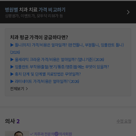
병원별
치과
치료
가격 비교하기
심평원가, 이벤트가, 모두닥 리뷰가 등
치과
평균 가격이 궁금하다면?
▶
틀니(의치) 가격/비용은 얼마일까? (완전틀니, 부분틀니, 임플란트 틀니)
(2026)
▶
올세라믹 크라운 가격/비용은 얼마일까? (앞니기준) (2026)
▶
임플란트 부작용(출혈/붓기/통증/염증)들에는 무엇이 있을까?
▶
충치 단계 및 단계별 치료방법은 무엇일까?
▶
라미네이트 가격/비용은 얼마일까? (2026)
전체보기
의사
2
수정 요청
치주과 전문의
의사회원