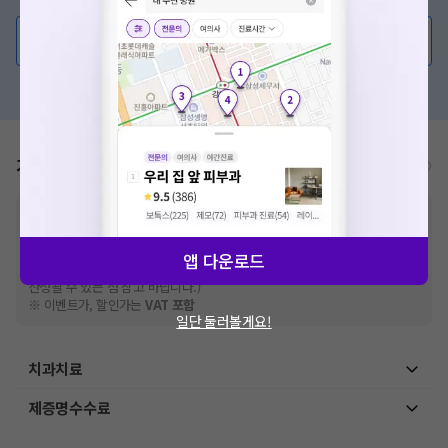
의사가 직접 답해드려요!
요청하신 작업을 처리하지 못했습니다.
💬 무엇이든 물어보세요
네트워크 또는 서버의 일시적인 오류로, 잠시 후 다시 시도해주
혹은, 의료상담 서비스에 다양한 게시글 보러가기
세요. 지속적으로 문제가 발생할 경우 모두닥 채널톡으로 문의
해주세요.
확인
가격표
비급여/급여 진료란?
※
비급여 항목의 경우,
추가비용 등으로 실제 가격과 상이할 수 있으니, 정확
한 가격은 해당 의료기관에 직접 문의해주세요.
※
급여 항목의 경우,
건강보험심사평가원
에 고지되어 있는 급여 진료 기준 가
앱 다운로드
격입니다. (진료와 연관된 복합적인 비용이 추가되어, 병원마다 금액이 다르게
산정될 수 있는 점 참고 바랍니다.)
※ 이벤트가, 할인가는
VAT 포함
일단 둘러볼게요!
치과치료
제증명수수료