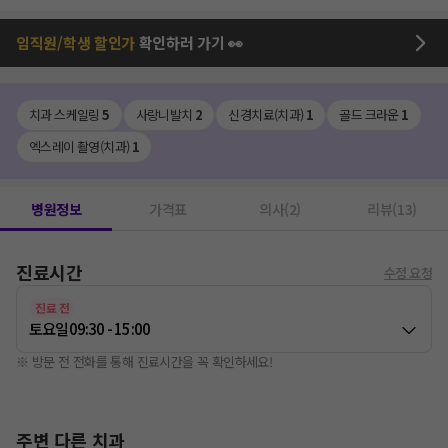
임직원/학생 할인가
확인하러 가기 👀
치과 스케일링
5
사랑니발치
2
신경치료(치과)
1
골드 크라운
1
엑스레이 촬영(치과)
1
병원정보
가격표
의사(2)
리뷰(13)
진료시간
수정 요청
진료 전
토요일
09:30 - 15:00
※ 방문 전 전화를 통해 진료시간을 꼭 확인하세요!
주변 다른 치과