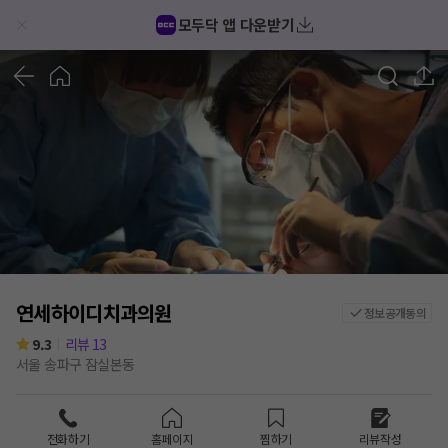
모두닥 앱 다운받기
1
/
1
연세하이디치과의원
정보공개동의
9.3
리뷰
13
서울 송파구 잠실본동
전화하기
홈페이지
찜하기
리뷰작성