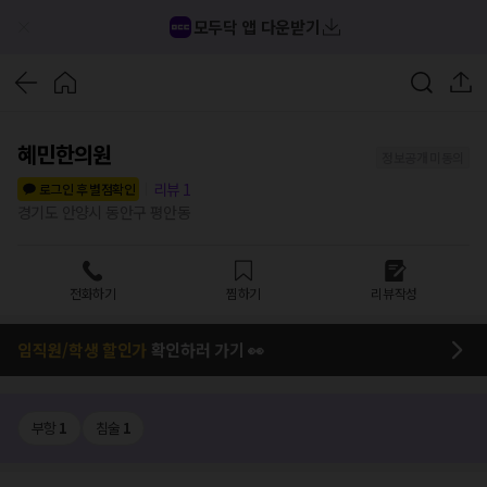
모두닥 앱 다운받기
혜민한의원
정보공개 미동의
리뷰
1
로그인 후 별점확인
경기도 안양시 동안구 평안동
전화하기
찜하기
리뷰작성
임직원/학생 할인가
확인하러 가기 👀
부항
1
침술
1