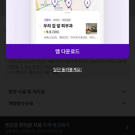
혹시 잘못된 병원정보가 있나요?
해주세요.
모두닥 팀에 알려주세요!
확인
가격표
비급여/급여 진료란?
※
비급여 항목의 경우,
추가비용 등으로 실제 가격과 상이할 수 있으니, 정확
앱 다운로드
한 가격은 해당 의료기관에 직접 문의해주세요.
※
급여 항목의 경우,
건강보험심사평가원
에 고지되어 있는 급여 진료 기준 가
격입니다. (진료와 연관된 복합적인 비용이 추가되어, 병원마다 금액이 다르게
산정될 수 있는 점 참고 바랍니다.)
일단 둘러볼게요!
※ 이벤트가, 할인가는
VAT 포함
한방 시술 및 처치료
제증명수수료
병원별
한의원
치료
가격 비교하기
심평원가, 이벤트가, 모두닥 리뷰가 등