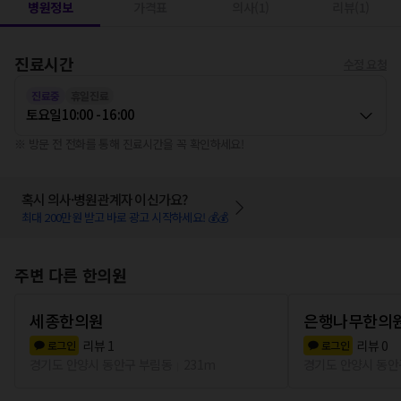
병원정보
가격표
의사(1)
리뷰(1)
진료시간
수정 요청
진료중
휴일진료
토요일
10:00 - 16:00
※ 방문 전 전화를 통해 진료시간을 꼭 확인하세요!
혹시 의사·병원관계자 이신가요?
최대 200만원 받고 바로 광고 시작하세요! 💰💰
주변 다른 한의원
세종한의원
은행나무한의
리뷰
1
리뷰
0
로그인
로그인
경기도 안양시 동안구 부림동
231m
경기도 안양시 동안