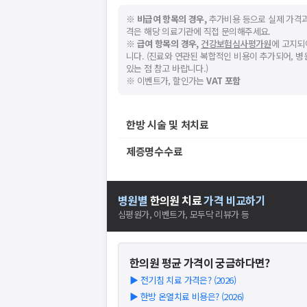
※
비급여 항목의 경우,
추가비용 등으로 실제 가격과
격은 해당 의료기관에 직접 문의해주세요.
※
급여 항목의 경우,
건강보험심사평가원
에 고지되
니다. (진료와 연관된 복합적인 비용이 추가되어, 
있는 점 참고 바랍니다.)
※ 이벤트가, 할인가는
VAT 포함
한방 시술 및 처치료
제증명수수료
병원별
한의원
치료
가격 비교하기
심평원가, 이벤트가, 모두닥 리뷰가 등
한의원
평균 가격이 궁금하다면?
▶
전기침 치료 가격은? (2026)
▶
한방 온열치료 비용은? (2026)