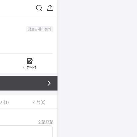
정보공개 미동의
리뷰작성
사(1)
리뷰(0)
수정 요청