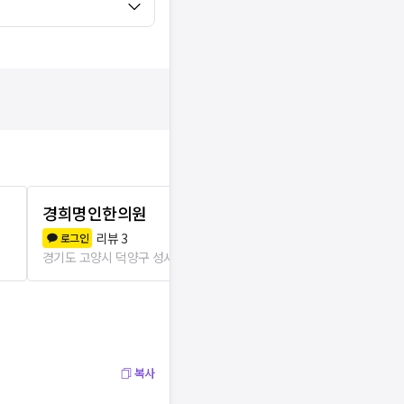
경희명인한의원
석정한의원
리뷰
3
리뷰
0
로그인
로그인
경기도 고양시 덕양구 성사1동
163m
경기도 고양시 덕
복사