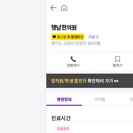
행남한의원
리뷰
0
로그인 후 별점확인
경기도 고양시 덕양구 성사1동
전화하기
찜하기
임직원/학생 할인가
확인하러 가기 👀
병원정보
가격표
의
진료시간
진료휴무