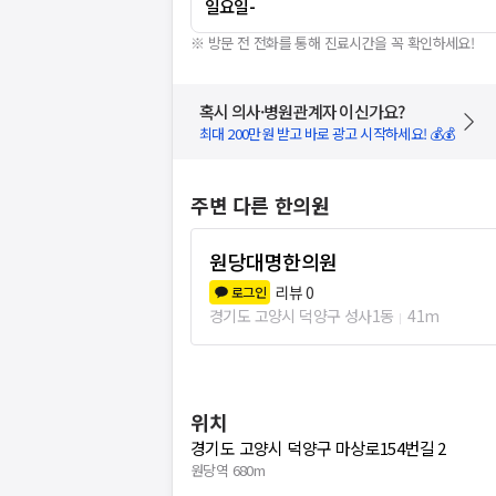
일요일
-
※ 방문 전 전화를 통해 진료시간을 꼭 확인하세요!
혹시 의사·병원관계자 이신가요?
최대 200만원 받고 바로 광고 시작하세요! 💰💰
주변 다른 한의원
원당대명한의원
리뷰
0
로그인
경기도 고양시 덕양구 성사1동
41m
위치
경기도 고양시 덕양구 마상로154번길 2
원당역 680m