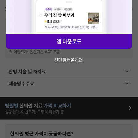
가격표
비급여/급여 진료란?
※
비급여 항목의 경우,
추가비용 등으로 실제 가격과 상이할 수 있으니, 정확
한 가격은 해당 의료기관에 직접 문의해주세요.
※
급여 항목의 경우,
건강보험심사평가원
에 고지되어 있는 급여 진료 기준 가
앱 다운로드
격입니다. (진료와 연관된 복합적인 비용이 추가되어, 병원마다 금액이 다르게
산정될 수 있는 점 참고 바랍니다.)
※ 이벤트가, 할인가는
VAT 포함
일단 둘러볼게요!
한방 시술 및 처치료
제증명수수료
병원별
한의원
치료
가격 비교하기
심평원가, 이벤트가, 모두닥 리뷰가 등
한의원
평균 가격이 궁금하다면?