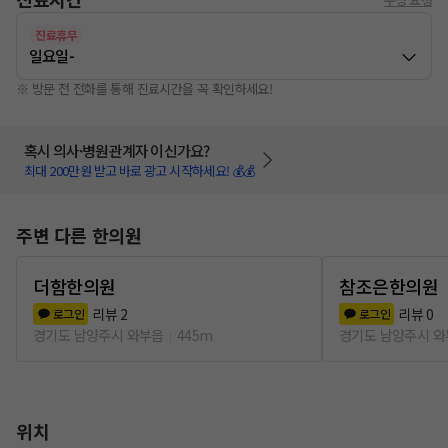
진료휴무
일요일
-
※ 방문 전 전화를 통해 진료시간을 꼭 확인하세요!
혹시 의사·병원관계자 이신가요?
최대 200만원 받고 바로 광고 시작하세요! 💰💰
주변 다른 한의원
더함한의원
참조은한의원
리뷰
2
리뷰
0
로그인
로그인
경기도 남양주시 와부읍
445m
경기도 남양주시 
위치