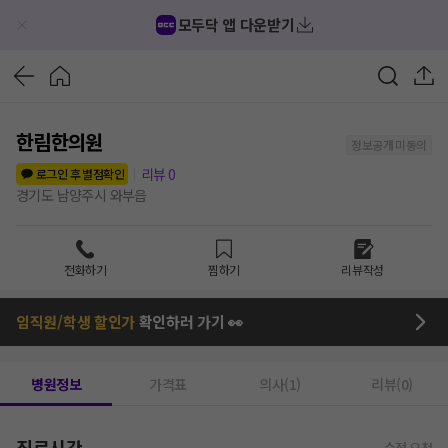
모두닥 앱 다운받기
한림한의원
정보공개 미동의
리뷰
0
로그인 후 별점확인
경기도 남양주시 와부읍
전화하기
찜하기
리뷰작성
임직원/학생 할인가
확인하러 가기 👀
병원정보
가격표
의사(1)
리뷰(0)
진료시간
수정 요청