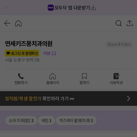
모두닥 앱 다운받기
연세키즈몽치과의원
정보공개 미동의
리뷰
12
로그인 후 별점확인
서울 도봉구 방학1동
전화하기
홈페이지
찜하기
리뷰작성
임직원/학생 할인가
확인하러 가기 👀
소아 치과검진
2
레진
1
엑스레이 촬영(치과)
1