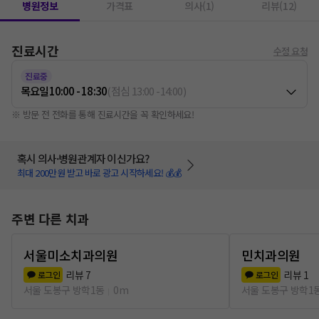
병원정보
가격표
의사(1)
리뷰(12)
진료시간
수정 요청
진료중
목요일
10:00 - 18:30
(
점심
13:00
-
14:00
)
※ 방문 전 전화를 통해 진료시간을 꼭 확인하세요!
혹시 의사·병원관계자 이신가요?
최대 200만원 받고 바로 광고 시작하세요! 💰💰
주변 다른 치과
서울미소치과의원
민치과의원
리뷰
7
리뷰
1
로그인
로그인
서울 도봉구 방학1동
0m
서울 도봉구 방학1