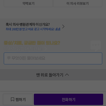
약력보기
이 의사 리뷰보기
혹시 의사·병원관계자 이신가요?
최대 200만원 받고 바로 광고 시작하세요! 💰💰
증상/치료, 궁금한 점이 있나요?
의사가 답변해 드려요!
💬 무엇이든 물어보세요
맨 위로 돌아가기
찜하기
전화하기
찜 목록보기
찜 목록보기