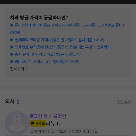
치과
평균 가격이 궁금하다면?
▶
틀니(의치) 가격/비용은 얼마일까? (완전틀니, 부분틀니, 임플란트 틀니)
(2026)
▶
올세라믹 크라운 가격/비용은 얼마일까? (앞니기준) (2026)
▶
임플란트 부작용(출혈/붓기/통증/염증)들에는 무엇이 있을까?
▶
충치 단계 및 단계별 치료방법은 무엇일까?
▶
라미네이트 가격/비용은 얼마일까? (2026)
전체보기
의사
1
수정 요청
로그인 후 이름확인
리뷰
12
카카오
소아 치과검진
(
2
)
엑스레이 촬영(치과)
(
1
)
+
1