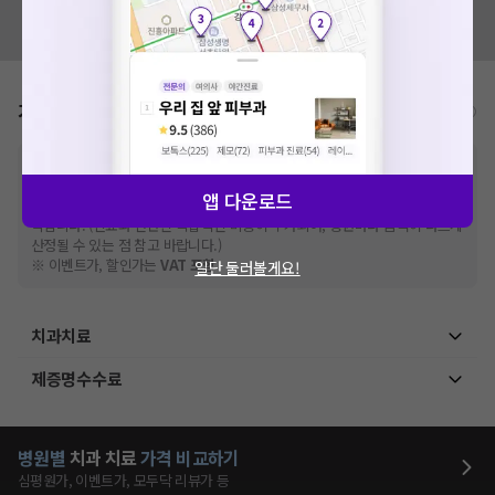
혹시 잘못된 병원정보가 있나요?
모두닥 팀에 알려주세요!
가격표
비급여/급여 진료란?
※
비급여 항목의 경우,
추가비용 등으로 실제 가격과 상이할 수 있으니, 정확
한 가격은 해당 의료기관에 직접 문의해주세요.
앱 다운로드
※
급여 항목의 경우,
건강보험심사평가원
에 고지되어 있는 급여 진료 기준 가
격입니다. (진료와 연관된 복합적인 비용이 추가되어, 병원마다 금액이 다르게
산정될 수 있는 점 참고 바랍니다.)
※ 이벤트가, 할인가는
VAT 포함
일단 둘러볼게요!
치과치료
제증명수수료
병원별
치과
치료
가격 비교하기
심평원가, 이벤트가, 모두닥 리뷰가 등