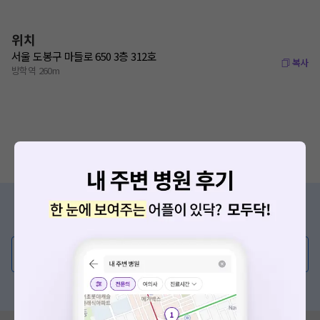
위치
서울 도봉구 마들로 650 3층 312호
복사
방학역 260m
증상/치료, 궁금한 점이 있나요?
의사가 직접 답해드려요!
💬 무엇이든 물어보세요
혹은, 의료상담 서비스에 다양한 게시글 보러가기