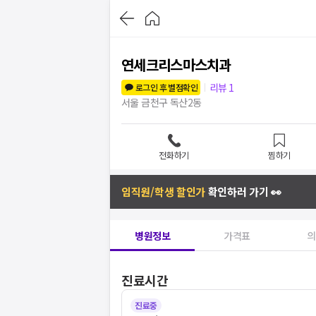
연세크리스마스치과
리뷰
1
로그인 후 별점확인
서울 금천구 독산2동
전화하기
찜하기
임직원/학생 할인가
확인하러 가기 👀
병원정보
가격표
의
진료시간
진료중