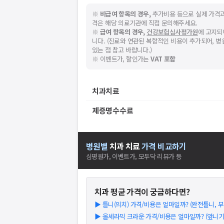
※
비급여 항목의 경우,
추가비용 등으로 실제 가격과
격은 해당 의료기관에 직접 문의해주세요.
※
급여 항목의 경우,
건강보험심사평가원
에 고지되
니다. (진료와 연관된 복합적인 비용이 추가되어, 
있는 점 참고 바랍니다.)
※ 이벤트가, 할인가는
VAT 포함
치과치료
제증명수수료
병원별
치과
치료
가격 비교하기
심평원가, 이벤트가, 모두닥 리뷰가 등
치과
평균 가격이 궁금하다면?
▶
틀니(의치) 가격/비용은 얼마일까? (완전틀니, 부분
▶
올세라믹 크라운 가격/비용은 얼마일까? (앞니기준)