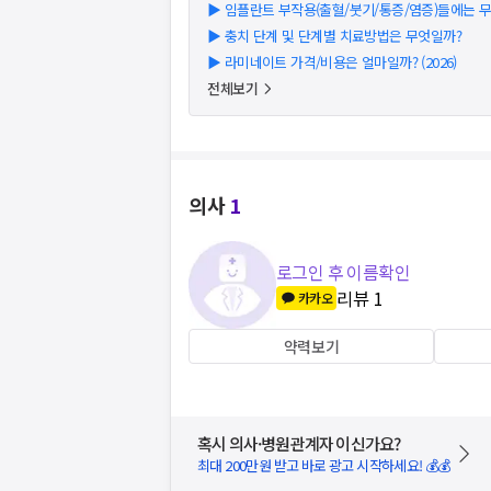
▶
임플란트 부작용(출혈/붓기/통증/염증)들에는 
▶
충치 단계 및 단계별 치료방법은 무엇일까?
▶
라미네이트 가격/비용은 얼마일까? (2026)
전체보기
의사
1
로그인 후 이름확인
리뷰
1
카카오
약력보기
혹시 의사·병원관계자 이신가요?
최대 200만원 받고 바로 광고 시작하세요! 💰💰