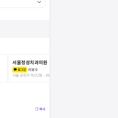
서울정성치과의원
최양서치과
리뷰
0
리뷰
0
로그인
로그인
서울 금천구 독산2동
46m
서울 금천구 독산
복사