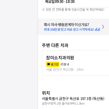
목요일
09:30 - 18:30
※ 방문 전 전화를 통해 진료시간을 꼭 확인하세요!
혹시 의사·병원관계자 이신가요?
최대 200만원 받고 바로 광고 시작하세요! 💰💰
주변 다른 치과
참미소치과의원
리뷰
4
로그인
서울 금천구 독산2동
24m
위치
서울특별시 금천구 독산로 197 3층 (독산동)
금천구청역 1번 출구로부터 1.3km