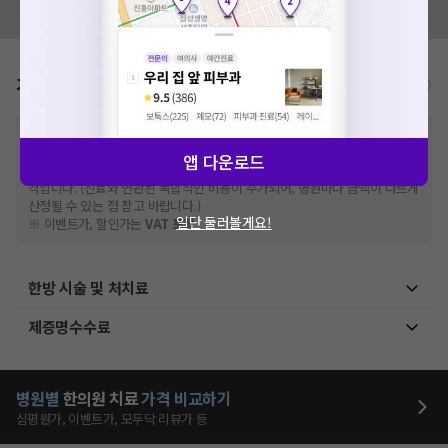
모두닥 팀에 알려주세요!
가격표
비급여/급여 진료란?
※
비급여 항목의 경우,
추가비용 등으로 실제 가격과 상이할 수 있으니, 정확
한 가격은 해당 의료기관에 직접 문의해주세요.
앱 다운로드
※
급여 항목의 경우,
건강보험심사평가원
에 고지되어 있는 급여 진료 기준 가
격입니다. (진료와 연관된 복합적인 비용이 추가되어, 병원마다 금액이 다르게
산정될 수 있는 점 참고 바랍니다.)
일단 둘러볼게요!
※ 이벤트가, 할인가는
VAT 포함
한방 시술 및 처치료
제증명수수료
병원별
한의원
치료
가격 비교하기
심평원가, 이벤트가, 모두닥 리뷰가 등