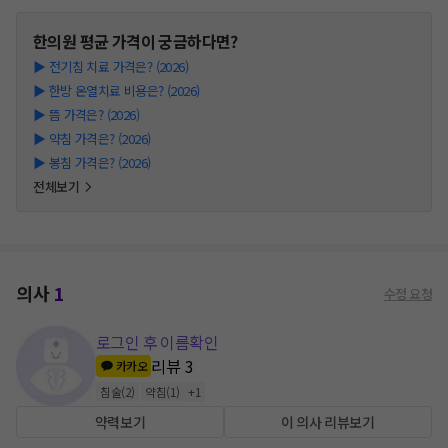
한의원
평균 가격이 궁금하다면?
▶
전기침 치료 가격은? (2026)
▶
한방 온열치료 비용은? (2026)
▶
뜸 가격은? (2026)
▶
약침 가격은? (2026)
▶
봉침 가격은? (2026)
전체보기
의사
1
수정 요청
로그인 후 이름확인
리뷰
3
카카오
침술
(
2
)
약침
(
1
)
+
1
약력보기
이 의사 리뷰보기