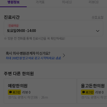
병원정보
가격표
의사(1)
리뷰(3)
진료시간
수정 요청
진료마감
토요일
09:00 - 14:00
※ 방문 전 전화를 통해 진료시간을 꼭 확인하세요!
혹시 의사·병원관계자 이신가요?
최대 200만원 받고 바로 광고 시작하세요! 💰💰
주변 다른 한의원
예랑한의원
올고든한의원
리뷰
0
리뷰
0
로그인
로그인
경기도 광명시 하안3동
26m
경기도 광명시 하안