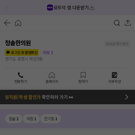
모두닥 앱 다운받기
청솔한의원
정보공개 미동의
리뷰
3
로그인 후 별점확인
경기도 광명시 하안3동
전화하기
홈페이지
찜하기
리뷰작성
임직원/학생 할인가
확인하러 가기 👀
침술
2
약침
1
전기침
1