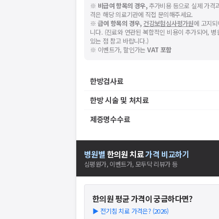
※
비급여 항목의 경우,
추가비용 등으로 실제 가격과
격은 해당 의료기관에 직접 문의해주세요.
※
급여 항목의 경우,
건강보험심사평가원
에 고지되
니다. (진료와 연관된 복합적인 비용이 추가되어, 
있는 점 참고 바랍니다.)
※ 이벤트가, 할인가는
VAT 포함
한방검사료
한방 시술 및 처치료
제증명수수료
병원별
한의원
치료
가격 비교하기
심평원가, 이벤트가, 모두닥 리뷰가 등
한의원
평균 가격이 궁금하다면?
▶
전기침 치료 가격은? (2026)