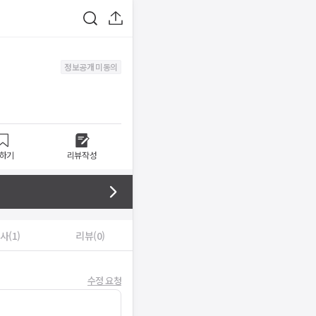
정보공개 미동의
하기
리뷰작성
사(1)
리뷰(0)
수정 요청