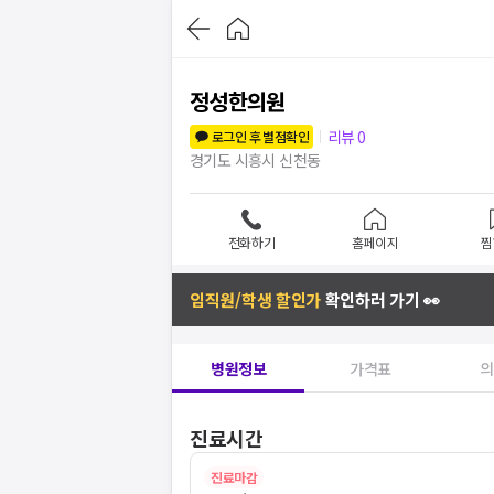
정성한의원
리뷰
0
로그인 후 별점확인
경기도 시흥시 신천동
전화하기
홈페이지
찜
임직원/학생 할인가
확인하러 가기 👀
병원정보
가격표
의
진료시간
진료마감